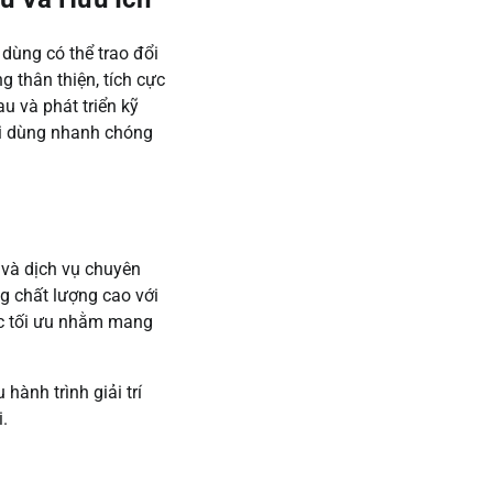
 dùng có thể trao đổi
g thân thiện, tích cực
u và phát triển kỹ
ười dùng nhanh chóng
 và dịch vụ chuyên
g chất lượng cao với
ược tối ưu nhằm mang
hành trình giải trí
.