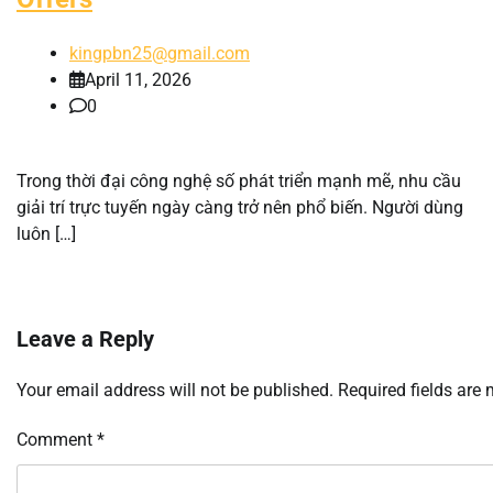
kingpbn25@gmail.com
April 11, 2026
0
Trong thời đại công nghệ số phát triển mạnh mẽ, nhu cầu
giải trí trực tuyến ngày càng trở nên phổ biến. Người dùng
luôn […]
Leave a Reply
Your email address will not be published.
Required fields are
Comment
*