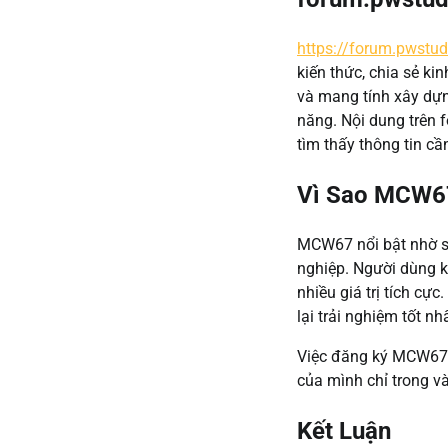
https://forum.pwstu
kiến thức, chia sẻ ki
và mang tính xây dựng
năng. Nội dung trên 
tìm thấy thông tin cầ
Vì Sao MCW67
MCW67 nổi bật nhờ sự
nghiệp. Người dùng k
nhiều giá trị tích cự
lại trải nghiệm tốt nhấ
Việc đăng ký MCW67 rấ
của mình chỉ trong v
Kết Luận