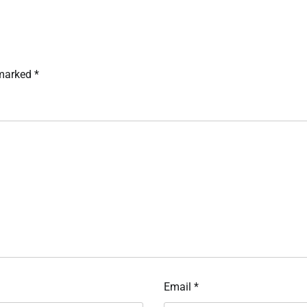
 marked
*
Email
*