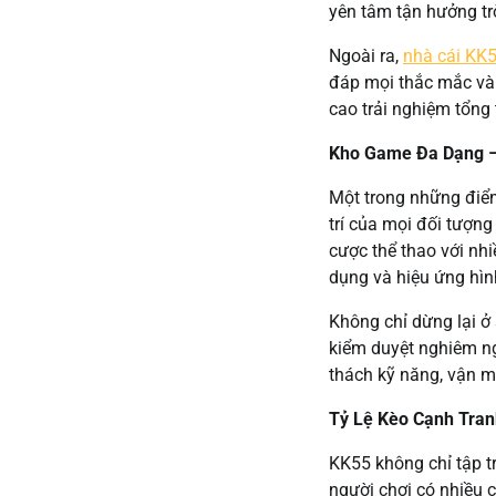
yên tâm tận hưởng tr
Ngoài ra,
nhà cái KK
đáp mọi thắc mắc và 
cao trải nghiệm tổng 
Kho Game Đa Dạng – 
Một trong những điể
trí của mọi đối tượng
cược thể thao với nhi
dụng và hiệu ứng hì
Không chỉ dừng lại ở
kiểm duyệt nghiêm n
thách kỹ năng, vận m
Tỷ Lệ Kèo Cạnh Tran
KK55 không chỉ tập 
người chơi có nhiều c