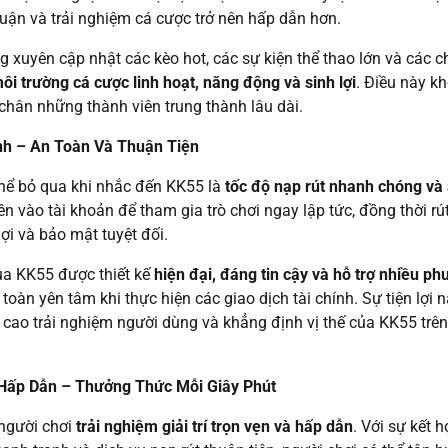
huận và trải nghiệm cá cược trở nên hấp dẫn hơn.
 xuyên cập nhật các kèo hot, các sự kiện thể thao lớn và các c
ôi trường cá cược linh hoạt, năng động và sinh lợi
. Điều này k
chân những thành viên trung thành lâu dài.
nh – An Toàn Và Thuận Tiện
hể bỏ qua khi nhắc đến KK55 là
tốc độ nạp rút nhanh chóng và
ền vào tài khoản để tham gia trò chơi ngay lập tức, đồng thời rút
ợi và bảo mật tuyệt đối.
ủa KK55 được thiết kế
hiện đại, đáng tin cậy và hỗ trợ nhiều p
toàn yên tâm khi thực hiện các giao dịch tài chính. Sự tiện lợi 
 cao trải nghiệm người dùng và khẳng định vị thế của KK55 trên
í Hấp Dẫn – Thưởng Thức Mỗi Giây Phút
người chơi
trải nghiệm giải trí trọn vẹn và hấp dẫn
. Với sự kết 