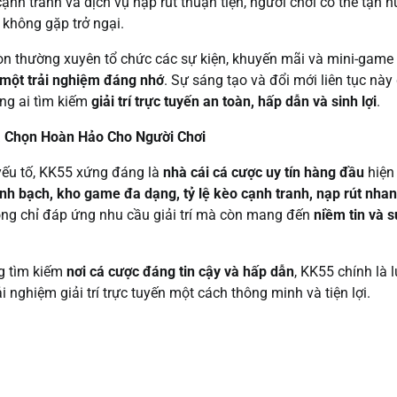
cạnh tranh và dịch vụ nạp rút thuận tiện, người chơi có thể tận
không gặp trở ngại.
n thường xuyên tổ chức các sự kiện, khuyến mãi và mini-game t
 một trải nghiệm đáng nhớ
. Sự sáng tạo và đổi mới liên tục này
ng ai tìm kiếm
giải trí trực tuyến an toàn, hấp dẫn và sinh lợi
.
a Chọn Hoàn Hảo Cho Người Chơi
yếu tố, KK55 xứng đáng là
nhà cái cá cược uy tín hàng đầu
hiện
nh bạch, kho game đa dạng, tỷ lệ kèo cạnh tranh, nạp rút nhanh
ông chỉ đáp ứng nhu cầu giải trí mà còn mang đến
niềm tin và s
g tìm kiếm
nơi cá cược đáng tin cậy và hấp dẫn
, KK55 chính là
i nghiệm giải trí trực tuyến một cách thông minh và tiện lợi.