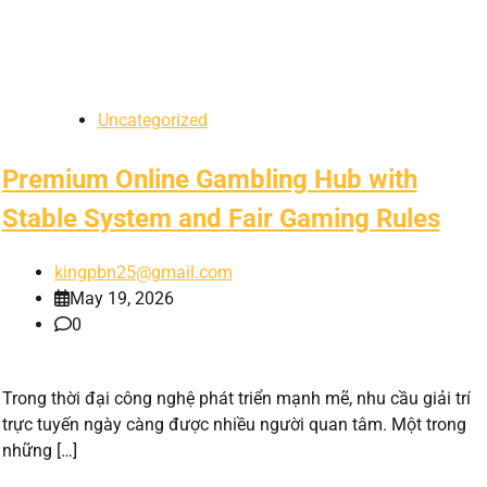
Uncategorized
Premium Online Gambling Hub with
Stable System and Fair Gaming Rules
kingpbn25@gmail.com
May 19, 2026
0
Trong thời đại công nghệ phát triển mạnh mẽ, nhu cầu giải trí
trực tuyến ngày càng được nhiều người quan tâm. Một trong
những […]