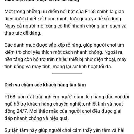
Một trong những ưu điểm nổi bật của F168 chính là giao
diện được thiết kế thông minh, trực quan và dễ sử dụng.
Ngay cả người mới cũng có thể nhanh chóng làm quen và
thao tác dễ dàng.
Các danh mục được sắp xếp rõ ràng, giúp người chơi tìm
kiếm trò chơi yêu thích một cách nhanh chóng. Ngoài ra,
nền tảng còn hỗ trợ trên nhiều thiết bị như điện thoại, máy
tính bảng và máy tính, mang lại sự linh hoạt tối đa.
Dịch vụ chăm sóc khách hàng tận tâm
F168 luôn đặt trải nghiệm người dùng lên hàng đầu với đội
ngũ hỗ trợ khách hàng chuyên nghiệp, nhiệt tình và hoạt
động 24/7. Mọi thắc mắc của người chơi đều được giải
đáp nhanh chóng và hiệu quả.
Sự tận tâm này giúp người chơi cảm thấy yên tâm và hài