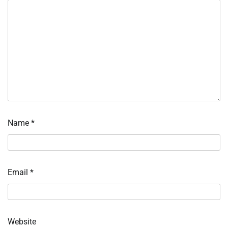
Name
*
Email
*
Website