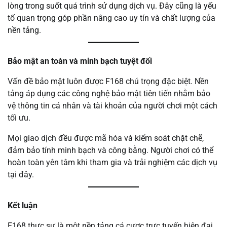
lòng trong suốt quá trình sử dụng dịch vụ. Đây cũng là yếu
tố quan trọng góp phần nâng cao uy tín và chất lượng của
nền tảng.
Bảo mật an toàn và minh bạch tuyệt đối
Vấn đề bảo mật luôn được F168 chú trọng đặc biệt. Nền
tảng áp dụng các công nghệ bảo mật tiên tiến nhằm bảo
vệ thông tin cá nhân và tài khoản của người chơi một cách
tối ưu.
Mọi giao dịch đều được mã hóa và kiểm soát chặt chẽ,
đảm bảo tính minh bạch và công bằng. Người chơi có thể
hoàn toàn yên tâm khi tham gia và trải nghiệm các dịch vụ
tại đây.
Kết luận
F168 thực sự là một nền tảng cá cược trực tuyến hiện đại,