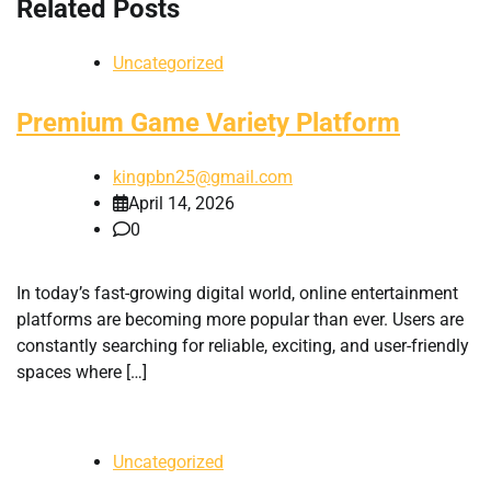
Related Posts
Uncategorized
Premium Game Variety Platform
kingpbn25@gmail.com
April 14, 2026
0
In today’s fast-growing digital world, online entertainment
platforms are becoming more popular than ever. Users are
constantly searching for reliable, exciting, and user-friendly
spaces where […]
Uncategorized