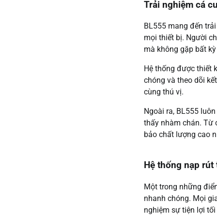
Trải nghiệm cá c
BL555 mang đến trải 
mọi thiết bị. Người c
mà không gặp bất kỳ 
Hệ thống được thiết 
chóng và theo dõi kết
cùng thú vị.
Ngoài ra, BL555 luôn
thấy nhàm chán. Từ c
bảo chất lượng cao n
Hệ thống nạp rút
Một trong những điểm
nhanh chóng. Mọi giao
nghiệm sự tiện lợi tối