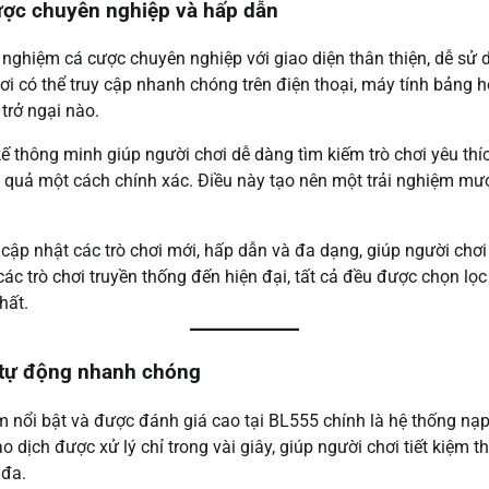
ược chuyên nghiệp và hấp dẫn
nghiệm cá cược chuyên nghiệp với giao diện thân thiện, dễ sử 
hơi có thể truy cập nhanh chóng trên điện thoại, máy tính bảng
trở ngại nào.
kế thông minh giúp người chơi dễ dàng tìm kiếm trò chơi yêu th
 quả một cách chính xác. Điều này tạo nên một trải nghiệm mượt
 cập nhật các trò chơi mới, hấp dẫn và đa dạng, giúp người chơ
ác trò chơi truyền thống đến hiện đại, tất cả đều được chọn lọ
hất.
 tự động nhanh chóng
 nổi bật và được đánh giá cao tại BL555 chính là hệ thống nạp
 dịch được xử lý chỉ trong vài giây, giúp người chơi tiết kiệm thờ
 đa.