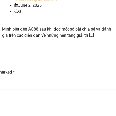
June 2, 2026
0
Mình biết đến AO88 sau khi đọc một số bài chia sẻ và đánh
giá trên các diễn đàn về những nền tảng giải trí […]
 marked
*