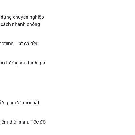
y dựng chuyên nghiệp
t cách nhanh chóng
otline. Tất cả đều
tin tưởng và đánh giá
hững người mới bắt
kiệm thời gian. Tốc độ