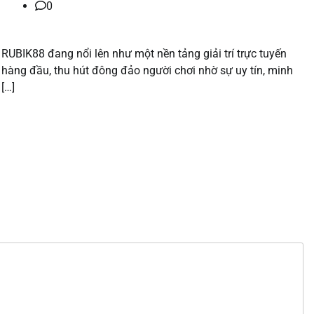
0
RUBIK88 đang nổi lên như một nền tảng giải trí trực tuyến
hàng đầu, thu hút đông đảo người chơi nhờ sự uy tín, minh
[…]