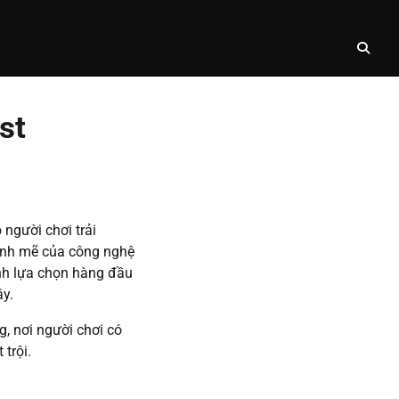
st
 người chơi trải
mạnh mẽ của công nghệ
ành lựa chọn hàng đầu
ậy.
g, nơi người chơi có
 trội.