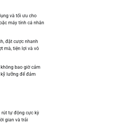
dụng và tối ưu cho
 hoặc máy tính cá nhân
ích, đặt cược nhanh
 mà, tiện lợi và vô
i không bao giờ cảm
c kỹ lưỡng để đảm
 rút tự động cực kỳ
i gian và trải