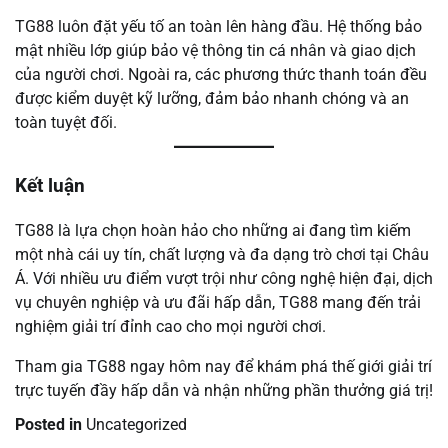
TG88 luôn đặt yếu tố an toàn lên hàng đầu. Hệ thống bảo
mật nhiều lớp giúp bảo vệ thông tin cá nhân và giao dịch
của người chơi. Ngoài ra, các phương thức thanh toán đều
được kiểm duyệt kỹ lưỡng, đảm bảo nhanh chóng và an
toàn tuyệt đối.
Kết luận
TG88 là lựa chọn hoàn hảo cho những ai đang tìm kiếm
một nhà cái uy tín, chất lượng và đa dạng trò chơi tại Châu
Á. Với nhiều ưu điểm vượt trội như công nghệ hiện đại, dịch
vụ chuyên nghiệp và ưu đãi hấp dẫn, TG88 mang đến trải
nghiệm giải trí đỉnh cao cho mọi người chơi.
Tham gia TG88 ngay hôm nay để khám phá thế giới giải trí
trực tuyến đầy hấp dẫn và nhận những phần thưởng giá trị!
Posted in
Uncategorized