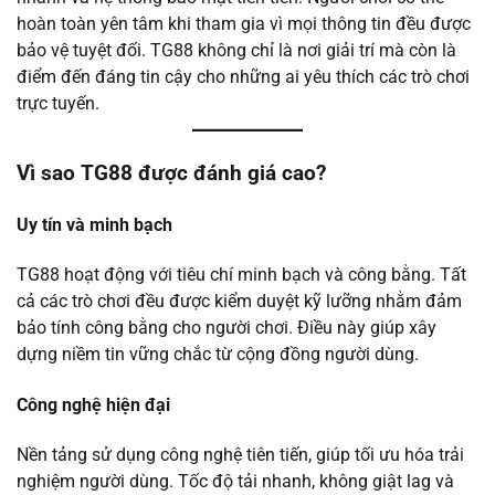
hoàn toàn yên tâm khi tham gia vì mọi thông tin đều được
bảo vệ tuyệt đối. TG88 không chỉ là nơi giải trí mà còn là
điểm đến đáng tin cậy cho những ai yêu thích các trò chơi
trực tuyến.
Vì sao TG88 được đánh giá cao?
Uy tín và minh bạch
TG88 hoạt động với tiêu chí minh bạch và công bằng. Tất
cả các trò chơi đều được kiểm duyệt kỹ lưỡng nhằm đảm
bảo tính công bằng cho người chơi. Điều này giúp xây
dựng niềm tin vững chắc từ cộng đồng người dùng.
Công nghệ hiện đại
Nền tảng sử dụng công nghệ tiên tiến, giúp tối ưu hóa trải
nghiệm người dùng. Tốc độ tải nhanh, không giật lag và