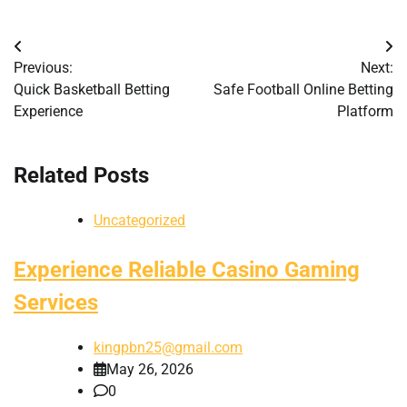
Post
Previous:
Next:
navigation
Quick Basketball Betting
Safe Football Online Betting
Experience
Platform
Related Posts
Uncategorized
Experience Reliable Casino Gaming
Services
kingpbn25@gmail.com
May 26, 2026
0