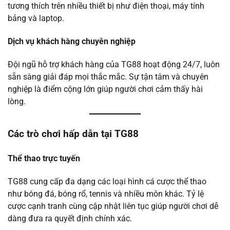
tương thích trên nhiều thiết bị như điện thoại, máy tính
bảng và laptop.
Dịch vụ khách hàng chuyên nghiệp
Đội ngũ hỗ trợ khách hàng của TG88 hoạt động 24/7, luôn
sẵn sàng giải đáp mọi thắc mắc. Sự tận tâm và chuyên
nghiệp là điểm cộng lớn giúp người chơi cảm thấy hài
lòng.
Các trò chơi hấp dẫn tại TG88
Thể thao trực tuyến
TG88 cung cấp đa dạng các loại hình cá cược thể thao
như bóng đá, bóng rổ, tennis và nhiều môn khác. Tỷ lệ
cược cạnh tranh cùng cập nhật liên tục giúp người chơi dễ
dàng đưa ra quyết định chính xác.