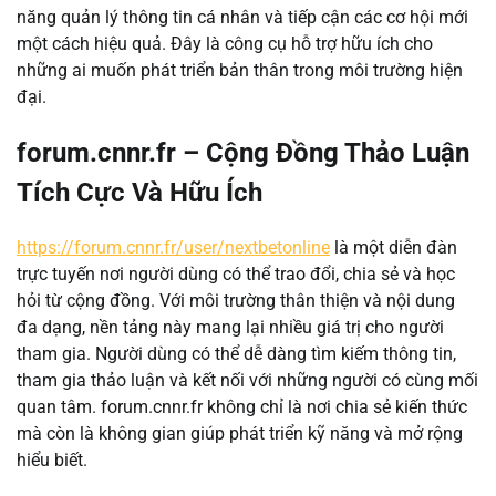
năng quản lý thông tin cá nhân và tiếp cận các cơ hội mới
một cách hiệu quả. Đây là công cụ hỗ trợ hữu ích cho
những ai muốn phát triển bản thân trong môi trường hiện
đại.
forum.cnnr.fr – Cộng Đồng Thảo Luận
Tích Cực Và Hữu Ích
https://forum.cnnr.fr/user/nextbetonline
là một diễn đàn
trực tuyến nơi người dùng có thể trao đổi, chia sẻ và học
hỏi từ cộng đồng. Với môi trường thân thiện và nội dung
đa dạng, nền tảng này mang lại nhiều giá trị cho người
tham gia. Người dùng có thể dễ dàng tìm kiếm thông tin,
tham gia thảo luận và kết nối với những người có cùng mối
quan tâm. forum.cnnr.fr không chỉ là nơi chia sẻ kiến thức
mà còn là không gian giúp phát triển kỹ năng và mở rộng
hiểu biết.