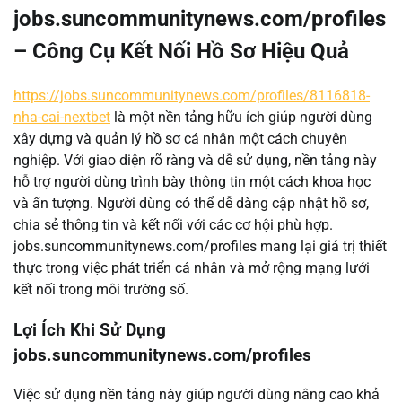
jobs.suncommunitynews.com/profiles
– Công Cụ Kết Nối Hồ Sơ Hiệu Quả
https://jobs.suncommunitynews.com/profiles/8116818-
nha-cai-nextbet
là một nền tảng hữu ích giúp người dùng
xây dựng và quản lý hồ sơ cá nhân một cách chuyên
nghiệp. Với giao diện rõ ràng và dễ sử dụng, nền tảng này
hỗ trợ người dùng trình bày thông tin một cách khoa học
và ấn tượng. Người dùng có thể dễ dàng cập nhật hồ sơ,
chia sẻ thông tin và kết nối với các cơ hội phù hợp.
jobs.suncommunitynews.com/profiles mang lại giá trị thiết
thực trong việc phát triển cá nhân và mở rộng mạng lưới
kết nối trong môi trường số.
Lợi Ích Khi Sử Dụng
jobs.suncommunitynews.com/profiles
Việc sử dụng nền tảng này giúp người dùng nâng cao khả