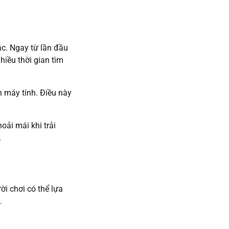
ác. Ngay từ lần đầu
iều thời gian tìm
n máy tính. Điều này
oải mái khi trải
.
ời chơi có thể lựa
.