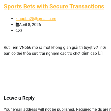
Sports Bets with Secure Transactions
kingpbn25@gmail.com
April 8, 2026
0
Rút Tiền VN666 mở ra một không gian giải trí tuyệt vời, nơi
bạn có thể thỏa sức trải nghiệm các trò chơi đỉnh cao […]
Leave a Reply
Your email address will not be published.
Required fields are