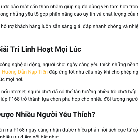
được bảo mật cẩn thận nhằm giúp người dùng yên tâm hơn trong 
rong những yếu tố góp phần nâng cao uy tín và chất lượng của 
 hỗ trợ khách hàng luôn sẵn sàng giải đáp nhanh chóng và nhiệ
iải Trí Linh Hoạt Mọi Lúc
a công nghệ di động, người chơi ngày càng yêu thích những nền t
.
Hướng Dẫn Nạp Tiền
đáp ứng tốt nhu cầu này khi cho phép n
lúc mọi nơi.
ết nối internet, người chơi đã có thể tận hưởng nhiều trò chơi hấ
 giúp F168 trở thành lựa chọn phù hợp cho nhiều đối tượng ngườ
Được Nhiều Người Yêu Thích?
ên mà F168 ngày càng nhận được nhiều phản hồi tích cực từ cộ
nhiều ưu điểm nổi bật như: