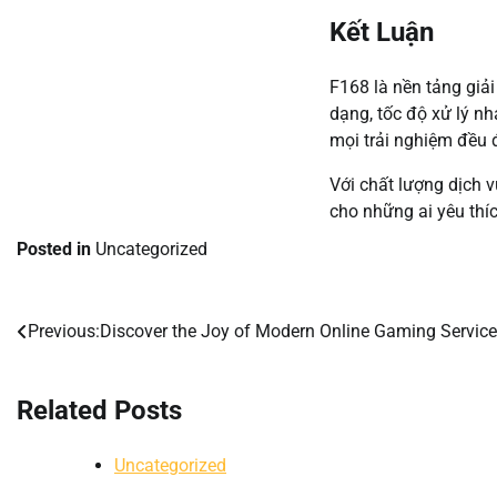
Kết Luận
F168 là nền tảng giải 
dạng, tốc độ xử lý nh
mọi trải nghiệm đều 
Với chất lượng dịch 
cho những ai yêu thích
Posted in
Uncategorized
Previous:
Discover the Joy of Modern Online Gaming Servic
Post
navigation
Related Posts
Uncategorized