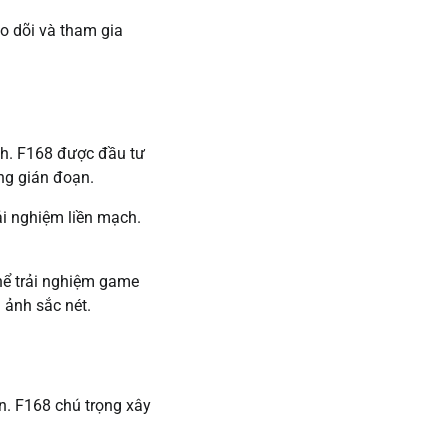
o dõi và tham gia
nh. F168 được đầu tư
ng gián đoạn.
ải nghiệm liền mạch.
thể trải nghiệm game
 ảnh sắc nét.
n. F168 chú trọng xây