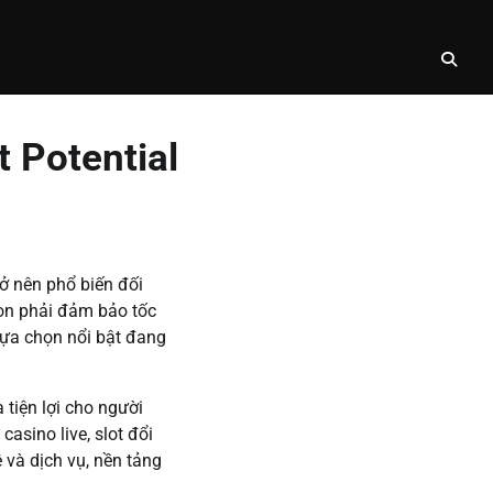
t Potential
rở nên phổ biến đối
còn phải đảm bảo tốc
lựa chọn nổi bật đang
 tiện lợi cho người
asino live, slot đổi
 và dịch vụ, nền tảng