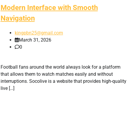
Modern Interface with Smooth
Navigation
kingpbn25@gmail.com
March 31, 2026
0
Football fans around the world always look for a platform
that allows them to watch matches easily and without
interruptions. Socolive is a website that provides high-quality
live […]