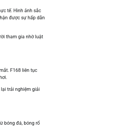
hực tế. Hình ảnh sắc
 nhận được sự hấp dẫn
ười tham gia nhờ luật
mắt. F168 liên tục
hơi.
ại trải nghiệm giải
từ bóng đá, bóng rổ