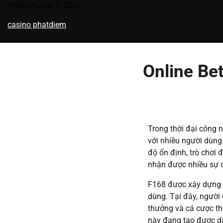
Skip
Friday, August 7, 2026
to
casino phatdiem
content
Online Bet
Trong thời đại công n
với nhiều người dùng
độ ổn định, trò chơi 
nhận được nhiều sự 
F168 được xây dựng vớ
dùng. Tại đây, người 
thưởng và cá cược th
này đang tạo được dấ