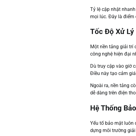
Tỷ lệ cập nhật nhanh
mọi lúc. Đây là điểm
Tốc Độ Xử Lý
Một nền tảng giải tr
công nghệ hiện đại n
Dù truy cập vào giờ c
Điều này tạo cảm giác
Ngoài ra, nền tảng cò
dễ dàng trên điện th
Hệ Thống Bảo
Yếu tố bảo mật luôn 
dựng môi trường giải 