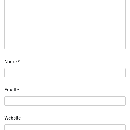
Name
*
Email
*
Website