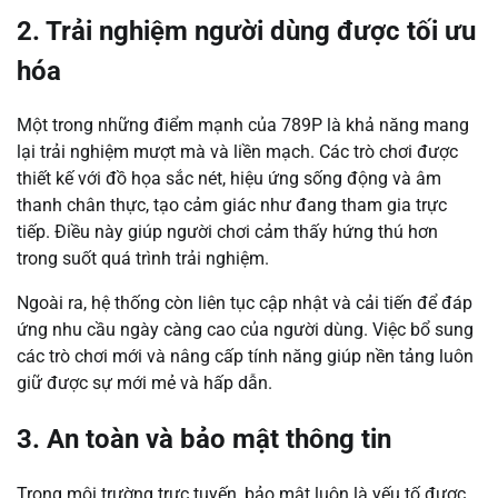
2. Trải nghiệm người dùng được tối ưu
hóa
Một trong những điểm mạnh của 789P là khả năng mang
lại trải nghiệm mượt mà và liền mạch. Các trò chơi được
thiết kế với đồ họa sắc nét, hiệu ứng sống động và âm
thanh chân thực, tạo cảm giác như đang tham gia trực
tiếp. Điều này giúp người chơi cảm thấy hứng thú hơn
trong suốt quá trình trải nghiệm.
Ngoài ra, hệ thống còn liên tục cập nhật và cải tiến để đáp
ứng nhu cầu ngày càng cao của người dùng. Việc bổ sung
các trò chơi mới và nâng cấp tính năng giúp nền tảng luôn
giữ được sự mới mẻ và hấp dẫn.
3. An toàn và bảo mật thông tin
Trong môi trường trực tuyến, bảo mật luôn là yếu tố được