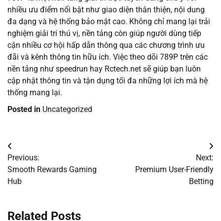
nhiều ưu điểm nổi bật như giao diện thân thiện, nội dung
đa dạng và hệ thống bảo mật cao. Không chỉ mang lại trải
nghiệm giải trí thú vị, nền tảng còn giúp người dùng tiếp
cận nhiều cơ hội hấp dẫn thông qua các chương trình ưu
đãi và kênh thông tin hữu ích. Việc theo dõi 789P trên các
nền tảng như speedrun hay Rctech.net sẽ giúp bạn luôn
cập nhật thông tin và tận dụng tối đa những lợi ích mà hệ
thống mang lại.
Posted in
Uncategorized
Post
Previous:
Next:
navigation
Smooth Rewards Gaming
Premium User-Friendly
Hub
Betting
Related Posts