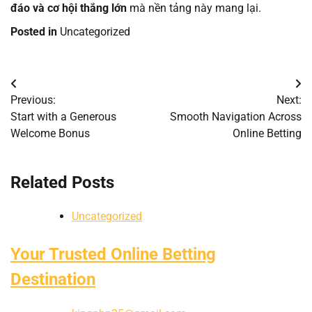
đáo và cơ hội thắng lớn
mà nền tảng này mang lại.
Posted in
Uncategorized
Post
Previous:
Next:
navigation
Start with a Generous
Smooth Navigation Across
Welcome Bonus
Online Betting
Related Posts
Uncategorized
Your Trusted Online Betting
Destination