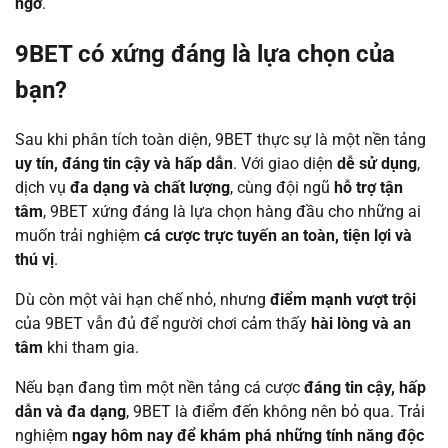
ngỡ
.
9BET có xứng đáng là lựa chọn của
bạn?
Sau khi phân tích toàn diện, 9BET thực sự là một nền tảng
uy tín, đáng tin cậy và hấp dẫn
. Với giao diện
dễ sử dụng
,
dịch vụ
đa dạng và chất lượng
, cùng đội ngũ
hỗ trợ tận
tâm
, 9BET xứng đáng là lựa chọn hàng đầu cho những ai
muốn trải nghiệm
cá cược trực tuyến an toàn, tiện lợi và
thú vị
.
Dù còn một vài hạn chế nhỏ, nhưng
điểm mạnh vượt trội
của 9BET vẫn đủ để người chơi cảm thấy
hài lòng và an
tâm
khi tham gia.
Nếu bạn đang tìm một nền tảng cá cược
đáng tin cậy, hấp
dẫn và đa dạng
, 9BET là điểm đến không nên bỏ qua. Trải
nghiệm
ngay hôm nay để khám phá những tính năng độc