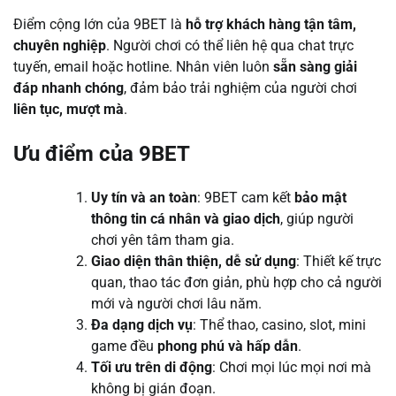
Điểm cộng lớn của 9BET là
hỗ trợ khách hàng tận tâm,
chuyên nghiệp
. Người chơi có thể liên hệ qua chat trực
tuyến, email hoặc hotline. Nhân viên luôn
sẵn sàng giải
đáp nhanh chóng
, đảm bảo trải nghiệm của người chơi
liên tục, mượt mà
.
Ưu điểm của 9BET
Uy tín và an toàn
: 9BET cam kết
bảo mật
thông tin cá nhân và giao dịch
, giúp người
chơi yên tâm tham gia.
Giao diện thân thiện, dễ sử dụng
: Thiết kế trực
quan, thao tác đơn giản, phù hợp cho cả người
mới và người chơi lâu năm.
Đa dạng dịch vụ
: Thể thao, casino, slot, mini
game đều
phong phú và hấp dẫn
.
Tối ưu trên di động
: Chơi mọi lúc mọi nơi mà
không bị gián đoạn.