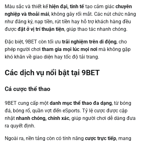
Màu sắc và thiết kế
hiện đại, tinh tế
tạo cảm giác
chuyên
nghiệp và thoải mái
, không gây rối mắt. Các nút chức năng
như đăng ký, nạp tiền, rút tiền hay hỗ trợ khách hàng đều
được
đặt ở vị trí thuận tiện
, giúp thao tác nhanh chóng.
Đặc biệt, 9BET còn tối ưu
trải nghiệm trên di động
, cho
phép người chơi
tham gia mọi lúc mọi nơi
mà không gặp
khó khăn về giao diện hay tốc độ tải trang.
Các dịch vụ nổi bật tại 9BET
Cá cược thể thao
9BET cung cấp một
danh mục thể thao đa dạng
, từ bóng
đá, bóng rổ, quần vợt đến eSports. Tỷ lệ cược được cập
nhật
nhanh chóng, chính xác
, giúp người chơi dễ dàng đưa
ra quyết định.
Ngoài ra, nền tảng còn có tính năng
cược trực tiếp
, mang