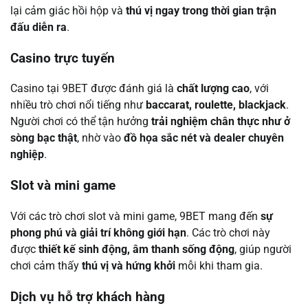
lại cảm giác hồi hộp và
thú vị ngay trong thời gian trận
đấu diễn ra
.
Casino trực tuyến
Casino tại 9BET được đánh giá là
chất lượng cao
, với
nhiều trò chơi nổi tiếng như
baccarat, roulette, blackjack
.
Người chơi có thể tận hưởng
trải nghiệm chân thực như ở
sòng bạc thật
, nhờ vào
đồ họa sắc nét và dealer chuyên
nghiệp
.
Slot và mini game
Với các trò chơi slot và mini game, 9BET mang đến
sự
phong phú và giải trí không giới hạn
. Các trò chơi này
được
thiết kế sinh động, âm thanh sống động
, giúp người
chơi cảm thấy
thú vị và hứng khởi
mỗi khi tham gia.
Dịch vụ hỗ trợ khách hàng