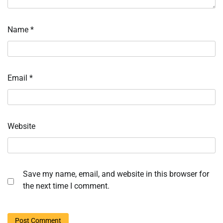
Name
*
Email
*
Website
Save my name, email, and website in this browser for
the next time I comment.