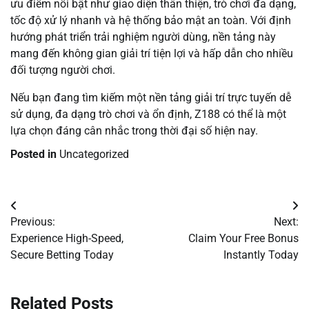
ưu điểm nổi bật như giao diện thân thiện, trò chơi đa dạng,
tốc độ xử lý nhanh và hệ thống bảo mật an toàn. Với định
hướng phát triển trải nghiệm người dùng, nền tảng này
mang đến không gian giải trí tiện lợi và hấp dẫn cho nhiều
đối tượng người chơi.
Nếu bạn đang tìm kiếm một nền tảng giải trí trực tuyến dễ
sử dụng, đa dạng trò chơi và ổn định, Z188 có thể là một
lựa chọn đáng cân nhắc trong thời đại số hiện nay.
Posted in
Uncategorized
Post
Previous:
Next:
navigation
Experience High-Speed,
Claim Your Free Bonus
Secure Betting Today
Instantly Today
Related Posts