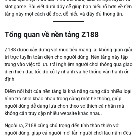
slot game. Bài viết dưới đây sẽ giúp bạn hiểu rõ hơn về nền
tảng này một cách dễ đọc, dễ hiểu và đầy đủ thông tin.
Tổng quan về nền tảng Z188
Z188 được xây dựng với mục tiêu mang lại không gian giải
trí trực tuyến toàn diện cho người dùng. Nền tảng này tập
trung vào việc tối ưu trải nghiệm người chơi thông qua giao
diện hiện đại, tốc độ xử lý nhanh và hệ thống vận hành ổn
định.
Điểm nổi bật của nền tảng là khả năng cung cấp nhiều loại
hình trò chơi khác nhau trong cùng một hệ thống, giúp
người dùng dễ dàng lựa chọn theo sở thích cá nhân mà
không cần truy cập nhiều website khác nhau.
Ngoài ra, Z188 cũng chú trọng đến tính thân thiện với
người dùng, giúp cả người mới lẫn người chơi lâu năm đều