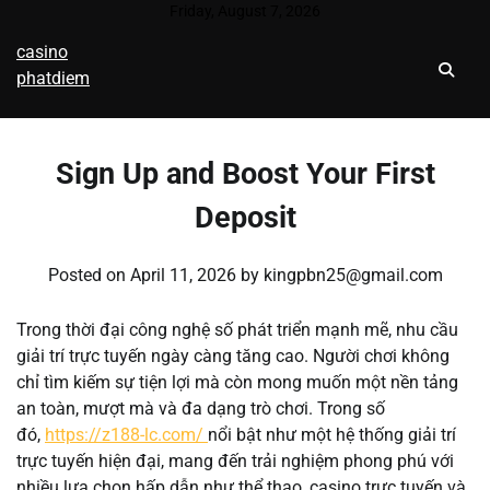
Skip
Friday, August 7, 2026
to
casino
content
phatdiem
Sign Up and Boost Your First
Deposit
Posted on
April 11, 2026
by
kingpbn25@gmail.com
Trong thời đại công nghệ số phát triển mạnh mẽ, nhu cầu
giải trí trực tuyến ngày càng tăng cao. Người chơi không
chỉ tìm kiếm sự tiện lợi mà còn mong muốn một nền tảng
an toàn, mượt mà và đa dạng trò chơi. Trong số
đó,
https://z188-lc.com/
nổi bật như một hệ thống giải trí
trực tuyến hiện đại, mang đến trải nghiệm phong phú với
nhiều lựa chọn hấp dẫn như thể thao, casino trực tuyến và