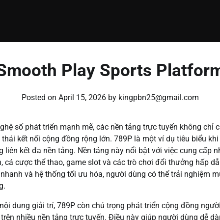
Smooth Play Sports Platfor
Posted on
April 15, 2026
by
kingpbn25@gmail.com
nghệ số phát triển mạnh mẽ, các nền tảng trực tuyến không chỉ 
thái kết nối cộng đồng rộng lớn. 789P là một ví dụ tiêu biểu khi k
 liên kết đa nền tảng. Nền tảng này nổi bật với việc cung cấp nhi
, cá cược thể thao, game slot và các trò chơi đổi thưởng hấp d
ập nhanh và hệ thống tối ưu hóa, người dùng có thể trải nghiệm 
g.
nội dung giải trí, 789P còn chú trọng phát triển cộng đồng ngư
trên nhiều nền tảng trực tuyến. Điều này giúp người dùng dễ dàn