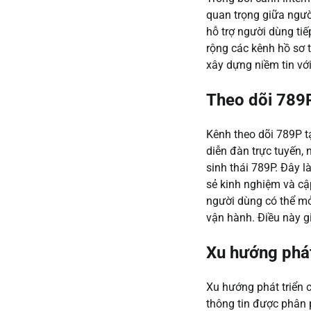
quan trọng giữa ngườ
hỗ trợ người dùng tiế
rộng các kênh hồ sơ 
xây dựng niềm tin vớ
Theo dõi 78
Kênh theo dõi 789P t
diễn đàn trực tuyến, 
sinh thái 789P. Đây 
sẻ kinh nghiệm và cậ
người dùng có thể mở
vận hành. Điều này gi
Xu hướng phát
Xu hướng phát triển 
thông tin được phân 