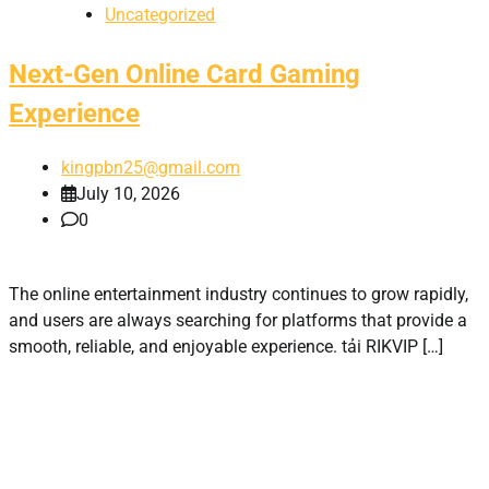
Uncategorized
Next-Gen Online Card Gaming
Experience
kingpbn25@gmail.com
July 10, 2026
0
The online entertainment industry continues to grow rapidly,
and users are always searching for platforms that provide a
smooth, reliable, and enjoyable experience. tải RIKVIP […]