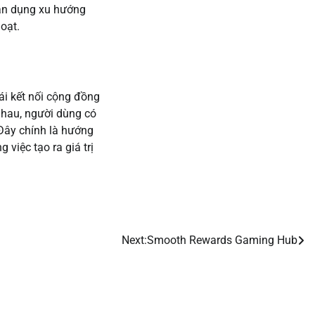
tận dụng xu hướng
oạt.
hái kết nối cộng đồng
nhau, người dùng có
 Đây chính là hướng
g việc tạo ra giá trị
Next:
Smooth Rewards Gaming Hub