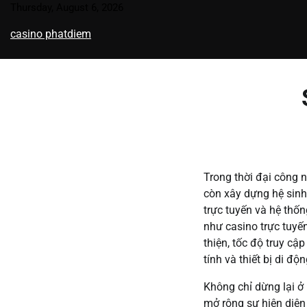
Skip
Thursday, August 6, 2026
to
casino phatdiem
content
Trong thời đại công 
còn xây dựng hệ sinh 
trực tuyến và hệ thống
như casino trực tuyến
thiện, tốc độ truy c
tính và thiết bị di độn
Không chỉ dừng lại ở 
mở rộng sự hiện diện 