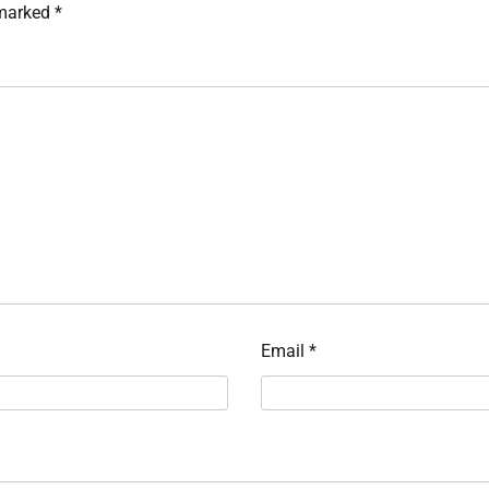
 marked
*
Email
*