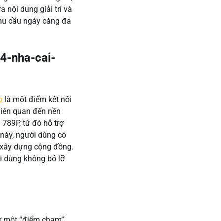
 nội dung giải trí và
nhu cầu ngày càng đa
4-nha-cai-
p
là một điểm kết nối
 liên quan đến nền
 789P, từ đó hỗ trợ
 này, người dùng có
à xây dựng cộng đồng.
i dùng không bỏ lỡ
như một “điểm chạm”