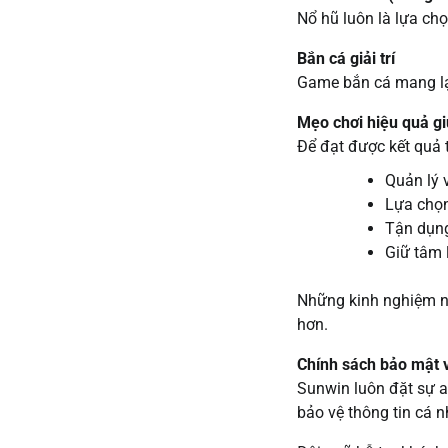
Nổ hũ luôn là lựa ch
Bắn cá giải trí
Game bắn cá mang lại
Mẹo chơi hiệu quả gi
Để đạt được kết quả 
Quản lý 
Lựa chọn
Tận dụng
Giữ tâm 
Những kinh nghiệm nà
hơn.
Chính sách bảo mật 
Sunwin luôn đặt sự a
bảo vệ thông tin cá n