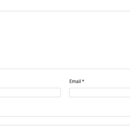
Email
*