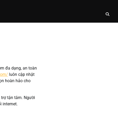
iệm đa dạng, an toàn
.com/
luôn cập nhật
họn hoàn hảo cho
 trợ tận tâm. Người
 internet.