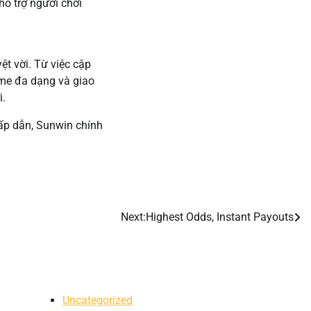
hỗ trợ người chơi
ệt vời. Từ việc cập
ame đa dạng và giao
i.
hấp dẫn, Sunwin chính
Next:
Highest Odds, Instant Payouts
Uncategorized