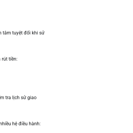
 tâm tuyệt đối khi sử
rút tiền:
m tra lịch sử giao
nhiều hệ điều hành: