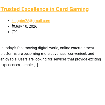
Trusted Excellence in Card Gaming
kingpbn25@gmail.com
July 10, 2026
0
In today’s fast-moving digital world, online entertainment
platforms are becoming more advanced, convenient, and
enjoyable. Users are looking for services that provide exciting
experiences, simple […]