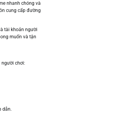
ame nhanh chóng và
luôn cung cấp đường
và tài khoản người
 mong muốn và tận
 người chơi:
p dẫn.