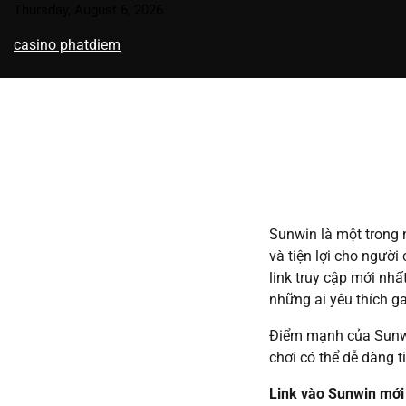
Skip
Thursday, August 6, 2026
to
casino phatdiem
content
Sunwin là một trong 
và tiện lợi cho người 
link truy cập mới nh
những ai yêu thích g
Điểm mạnh của Sunwin
chơi có thể dễ dàng ti
Link vào Sunwin mới 