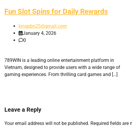
Fun Slot Spins for Daily Rewards
kingpbn25@gmail.com
January 4, 2026
0
789WIN is a leading online entertainment platform in
Vietnam, designed to provide users with a wide range of
gaming experiences. From thrilling card games and […]
Leave a Reply
Your email address will not be published.
Required fields are