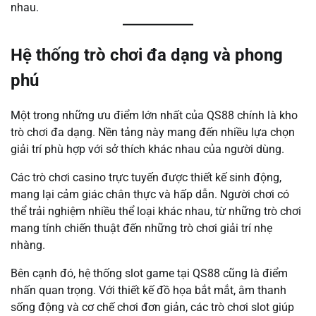
nhau.
Hệ thống trò chơi đa dạng và phong
phú
Một trong những ưu điểm lớn nhất của QS88 chính là kho
trò chơi đa dạng. Nền tảng này mang đến nhiều lựa chọn
giải trí phù hợp với sở thích khác nhau của người dùng.
Các trò chơi casino trực tuyến được thiết kế sinh động,
mang lại cảm giác chân thực và hấp dẫn. Người chơi có
thể trải nghiệm nhiều thể loại khác nhau, từ những trò chơi
mang tính chiến thuật đến những trò chơi giải trí nhẹ
nhàng.
Bên cạnh đó, hệ thống slot game tại QS88 cũng là điểm
nhấn quan trọng. Với thiết kế đồ họa bắt mắt, âm thanh
sống động và cơ chế chơi đơn giản, các trò chơi slot giúp