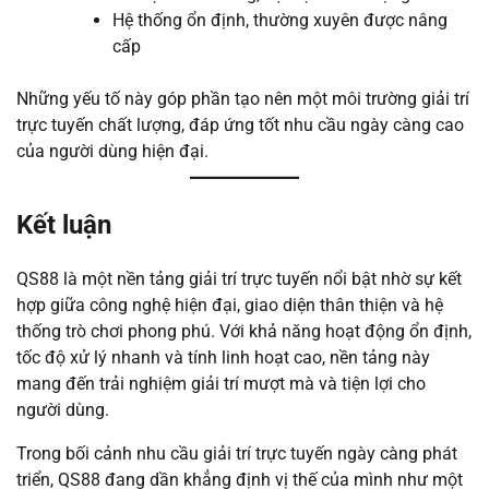
Hệ thống ổn định, thường xuyên được nâng
cấp
Những yếu tố này góp phần tạo nên một môi trường giải trí
trực tuyến chất lượng, đáp ứng tốt nhu cầu ngày càng cao
của người dùng hiện đại.
Kết luận
QS88 là một nền tảng giải trí trực tuyến nổi bật nhờ sự kết
hợp giữa công nghệ hiện đại, giao diện thân thiện và hệ
thống trò chơi phong phú. Với khả năng hoạt động ổn định,
tốc độ xử lý nhanh và tính linh hoạt cao, nền tảng này
mang đến trải nghiệm giải trí mượt mà và tiện lợi cho
người dùng.
Trong bối cảnh nhu cầu giải trí trực tuyến ngày càng phát
triển, QS88 đang dần khẳng định vị thế của mình như một