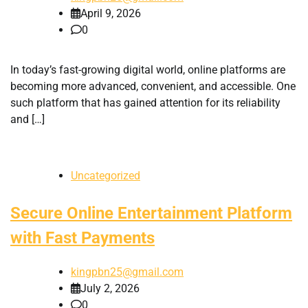
April 9, 2026
0
In today’s fast-growing digital world, online platforms are
becoming more advanced, convenient, and accessible. One
such platform that has gained attention for its reliability
and […]
Uncategorized
Secure Online Entertainment Platform
with Fast Payments
kingpbn25@gmail.com
July 2, 2026
0