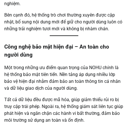
nghiệm.
Bên cạnh đó, hệ thống trò chơi thường xuyên được cập
nhật, bổ sung nội dung mới để giữ cho người dùng luôn có
những trải nghiệm tươi mới và không bị nhàm chán.
Công nghệ bảo mật hiện đại – An toàn cho
người dùng
Một trong những ưu điểm quan trọng của NOHU chính là
hệ thống bảo mật tiên tiến. Nền tảng áp dụng nhiều lớp
bảo vệ hiện đại nhằm đảm bảo an toàn thông tin cá nhân
và dữ liệu giao dịch của người dùng.
Tất cả dữ liệu đều được mã hóa, giúp giảm thiểu rủi ro bị
truy cập trái phép. Ngoài ra, hệ thống giám sát liên tục giúp
phát hiện và ngăn chặn các hành vi bất thường, đảm bảo
môi trường sử dụng an toàn và ổn định.