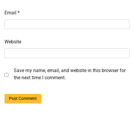
Email
*
Website
Save my name, email, and website in this browser for
the next time I comment.