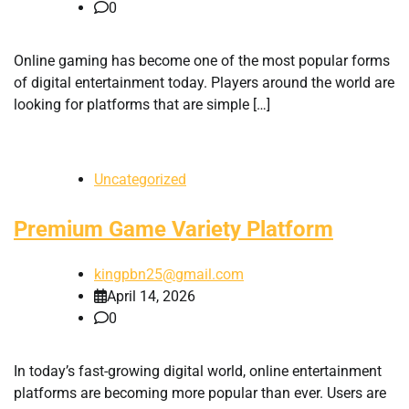
0
Online gaming has become one of the most popular forms
of digital entertainment today. Players around the world are
looking for platforms that are simple […]
Uncategorized
Premium Game Variety Platform
kingpbn25@gmail.com
April 14, 2026
0
In today’s fast-growing digital world, online entertainment
platforms are becoming more popular than ever. Users are