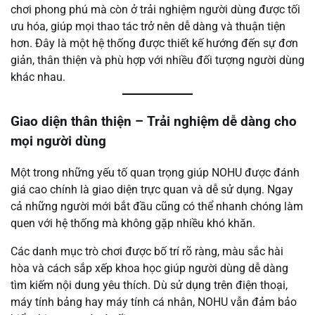
chơi phong phú mà còn ở trải nghiệm người dùng được tối
ưu hóa, giúp mọi thao tác trở nên dễ dàng và thuận tiện
hơn. Đây là một hệ thống được thiết kế hướng đến sự đơn
giản, thân thiện và phù hợp với nhiều đối tượng người dùng
khác nhau.
Giao diện thân thiện – Trải nghiệm dễ dàng cho
mọi người dùng
Một trong những yếu tố quan trọng giúp NOHU được đánh
giá cao chính là giao diện trực quan và dễ sử dụng. Ngay
cả những người mới bắt đầu cũng có thể nhanh chóng làm
quen với hệ thống mà không gặp nhiều khó khăn.
Các danh mục trò chơi được bố trí rõ ràng, màu sắc hài
hòa và cách sắp xếp khoa học giúp người dùng dễ dàng
tìm kiếm nội dung yêu thích. Dù sử dụng trên điện thoại,
máy tính bảng hay máy tính cá nhân, NOHU vẫn đảm bảo