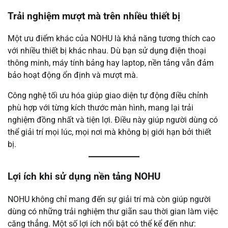
Trải nghiệm mượt mà trên nhiều thiết bị
Một ưu điểm khác của NOHU là khả năng tương thích cao
với nhiều thiết bị khác nhau. Dù bạn sử dụng điện thoại
thông minh, máy tính bảng hay laptop, nền tảng vẫn đảm
bảo hoạt động ổn định và mượt mà.
Công nghệ tối ưu hóa giúp giao diện tự động điều chỉnh
phù hợp với từng kích thước màn hình, mang lại trải
nghiệm đồng nhất và tiện lợi. Điều này giúp người dùng có
thể giải trí mọi lúc, mọi nơi mà không bị giới hạn bởi thiết
bị.
Lợi ích khi sử dụng nền tảng NOHU
NOHU không chỉ mang đến sự giải trí mà còn giúp người
dùng có những trải nghiệm thư giãn sau thời gian làm việc
căng thẳng. Một số lợi ích nổi bật có thể kể đến như: