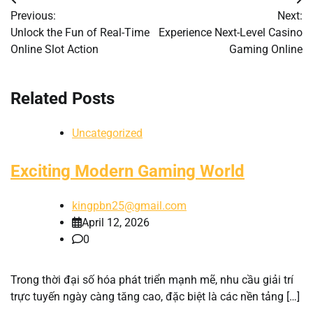
Post
Previous:
Next:
navigation
Unlock the Fun of Real-Time
Experience Next-Level Casino
Online Slot Action
Gaming Online
Related Posts
Uncategorized
Exciting Modern Gaming World
kingpbn25@gmail.com
April 12, 2026
0
Trong thời đại số hóa phát triển mạnh mẽ, nhu cầu giải trí
trực tuyến ngày càng tăng cao, đặc biệt là các nền tảng […]