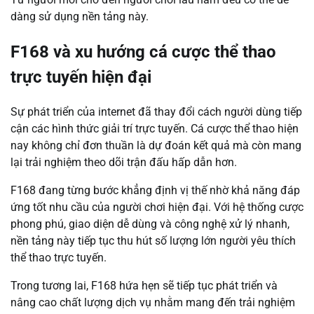
dàng sử dụng nền tảng này.
F168 và xu hướng cá cược thể thao
trực tuyến hiện đại
Sự phát triển của internet đã thay đổi cách người dùng tiếp
cận các hình thức giải trí trực tuyến. Cá cược thể thao hiện
nay không chỉ đơn thuần là dự đoán kết quả mà còn mang
lại trải nghiệm theo dõi trận đấu hấp dẫn hơn.
F168 đang từng bước khẳng định vị thế nhờ khả năng đáp
ứng tốt nhu cầu của người chơi hiện đại. Với hệ thống cược
phong phú, giao diện dễ dùng và công nghệ xử lý nhanh,
nền tảng này tiếp tục thu hút số lượng lớn người yêu thích
thể thao trực tuyến.
Trong tương lai, F168 hứa hẹn sẽ tiếp tục phát triển và
nâng cao chất lượng dịch vụ nhằm mang đến trải nghiệm