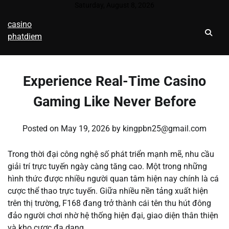
Skip
Saturday, August 8, 2026
to
casino
content
phatdiem
Experience Real-Time Casino
Gaming Like Never Before
Posted on
May 19, 2026
by
kingpbn25@gmail.com
Trong thời đại công nghệ số phát triển mạnh mẽ, nhu cầu
giải trí trực tuyến ngày càng tăng cao. Một trong những
hình thức được nhiều người quan tâm hiện nay chính là cá
cược thể thao trực tuyến. Giữa nhiều nền tảng xuất hiện
trên thị trường, F168 đang trở thành cái tên thu hút đông
đảo người chơi nhờ hệ thống hiện đại, giao diện thân thiện
và kho cược đa dạng.