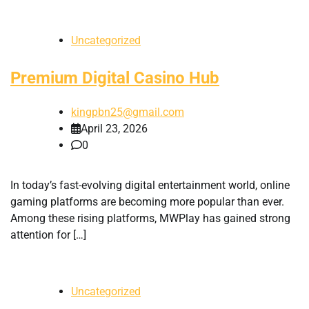
Uncategorized
Premium Digital Casino Hub
kingpbn25@gmail.com
April 23, 2026
0
In today’s fast-evolving digital entertainment world, online
gaming platforms are becoming more popular than ever.
Among these rising platforms, MWPlay has gained strong
attention for […]
Uncategorized