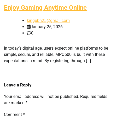
Enjoy Gaming Anytime Online
kingpbn25@gmail.com
January 25, 2026
0
In today’s digital age, users expect online platforms to be
simple, secure, and reliable. MPO500 is built with these
expectations in mind. By registering through […]
Leave a Reply
Your email address will not be published.
Required fields
are marked
*
Comment
*