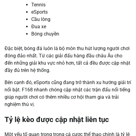
Tennis
eSports
Cầu lông
Đua xe
Bóng chuyền
Đặc biệt, bóng đá luôn là bộ môn thu hút lượng người chơi
đông đảo nhất. Từ các giải đấu hàng đầu châu Âu cho
đến những giải khu vực nhỏ hơn, tất cả đều được cập nhật
đầy đủ trên hệ thống.
Bên cạnh đó, eSports cũng đang trở thành xu hướng giải trí
nổi bật. F168 nhanh chóng cập nhật các trận đấu nổi tiếng
giúp người chơi có thêm nhiều cơ hội tham gia và trải
nghiệm thú vị.
Tỷ lệ kèo được cập nhật liên tục
Một yếu tố quan trọng trong cá cược thể thao chính là tỷ lệ