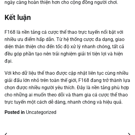
ngày càng hoàn thiện hơn cho cộng đồng người chơi.
Kết luận
F168 là nền tảng cá cược thể thao trực tuyến nổi bật với
nhiều ưu điểm hấp dẫn. Từ hệ thống cược đa dạng, giao
diện thân thiện cho đến tốc độ xử lý nhanh chóng, tất cả
đều góp phần tạo nên trải nghiệm giải trí tiện lợi và hiện
đại.
Với kho dữ liệu thể thao được cập nhật liên tục cùng nhiều
giải đấu lớn nhỏ trên toàn thế giới, F168 đang trở thành lựa
chọn được nhiều người yêu thích. Đây là nền tảng phù hợp
cho những ai muốn theo dõi và tham gia cá cược thể thao
trực tuyến một cách dễ dàng, nhanh chóng và hiệu quả.
Posted in
Uncategorized