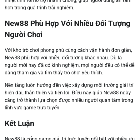
nhiệt tình và hỗ trợ nhanh chóng, giúp người dùng an tâm
hơn trong quá trình trải nghiệm.
New88 Phù Hợp Với Nhiều Đối Tượng
Người Chơi
Với kho trò chơi phong phú cùng cách vận hành đơn giản,
New88 phù hợp với nhiều đối tượng khác nhau. Dù là
người mới hay đã có kinh nghiệm, mọi người đều có thể dễ
dàng tham gia và tìm thấy trò chơi yêu thích.
Nền tảng luôn hướng đến việc xây dựng môi trường giải trí
hiện đại, thân thiện và tiện lợi. Điều này giúp New88 ngày
càng trở thành lựa chọn được nhiều người quan tâm trong
lĩnh vực game trực tuyến.
Kết Luận
New88 là cổng game giải trí trực tuyến nổi bật với nhiều ưu