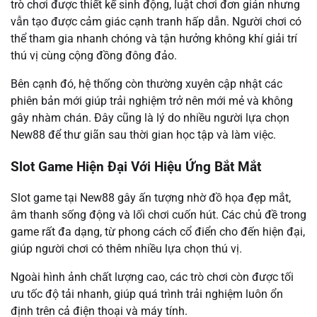
trò chơi được thiết kế sinh động, luật chơi đơn giản nhưng
vẫn tạo được cảm giác cạnh tranh hấp dẫn. Người chơi có
thể tham gia nhanh chóng và tận hưởng không khí giải trí
thú vị cùng cộng đồng đông đảo.
Bên cạnh đó, hệ thống còn thường xuyên cập nhật các
phiên bản mới giúp trải nghiệm trở nên mới mẻ và không
gây nhàm chán. Đây cũng là lý do nhiều người lựa chọn
New88 để thư giãn sau thời gian học tập và làm việc.
Slot Game Hiện Đại Với Hiệu Ứng Bắt Mắt
Slot game tại New88 gây ấn tượng nhờ đồ họa đẹp mắt,
âm thanh sống động và lối chơi cuốn hút. Các chủ đề trong
game rất đa dạng, từ phong cách cổ điển cho đến hiện đại,
giúp người chơi có thêm nhiều lựa chọn thú vị.
Ngoài hình ảnh chất lượng cao, các trò chơi còn được tối
ưu tốc độ tải nhanh, giúp quá trình trải nghiệm luôn ổn
định trên cả điện thoại và máy tính.