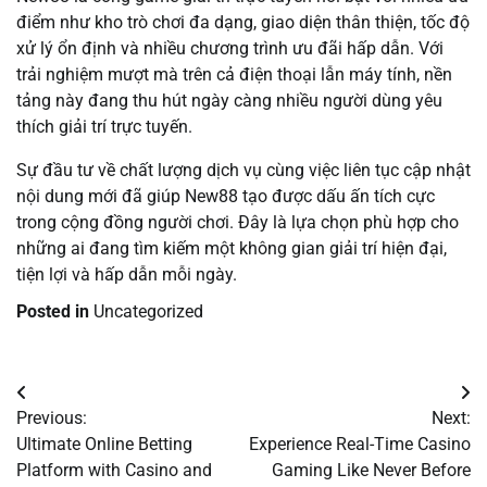
điểm như kho trò chơi đa dạng, giao diện thân thiện, tốc độ
xử lý ổn định và nhiều chương trình ưu đãi hấp dẫn. Với
trải nghiệm mượt mà trên cả điện thoại lẫn máy tính, nền
tảng này đang thu hút ngày càng nhiều người dùng yêu
thích giải trí trực tuyến.
Sự đầu tư về chất lượng dịch vụ cùng việc liên tục cập nhật
nội dung mới đã giúp New88 tạo được dấu ấn tích cực
trong cộng đồng người chơi. Đây là lựa chọn phù hợp cho
những ai đang tìm kiếm một không gian giải trí hiện đại,
tiện lợi và hấp dẫn mỗi ngày.
Posted in
Uncategorized
Post
Previous:
Next:
navigation
Ultimate Online Betting
Experience Real-Time Casino
Platform with Casino and
Gaming Like Never Before