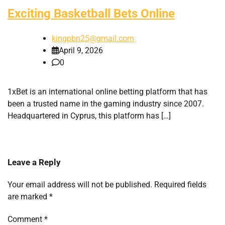
Exciting Basketball Bets Online
kingpbn25@gmail.com
April 9, 2026
0
1xBet is an international online betting platform that has
been a trusted name in the gaming industry since 2007.
Headquartered in Cyprus, this platform has […]
Leave a Reply
Your email address will not be published.
Required fields
are marked
*
Comment
*