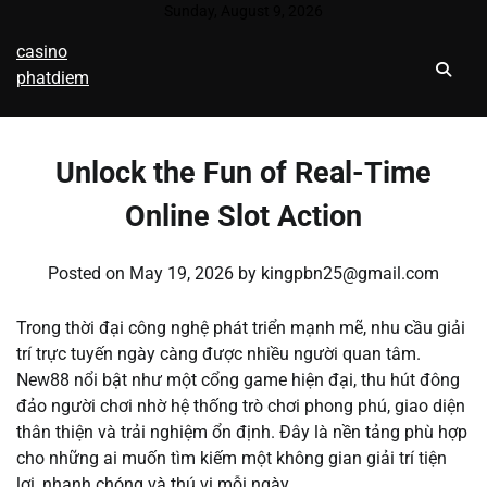
Skip
Sunday, August 9, 2026
to
casino
content
phatdiem
Unlock the Fun of Real-Time
Online Slot Action
Posted on
May 19, 2026
by
kingpbn25@gmail.com
Trong thời đại công nghệ phát triển mạnh mẽ, nhu cầu giải
trí trực tuyến ngày càng được nhiều người quan tâm.
New88 nổi bật như một cổng game hiện đại, thu hút đông
đảo người chơi nhờ hệ thống trò chơi phong phú, giao diện
thân thiện và trải nghiệm ổn định. Đây là nền tảng phù hợp
cho những ai muốn tìm kiếm một không gian giải trí tiện
lợi, nhanh chóng và thú vị mỗi ngày.