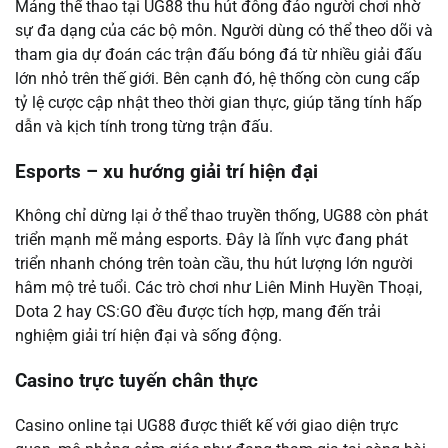
Mảng thể thao tại UG88 thu hút đông đảo người chơi nhờ
sự đa dạng của các bộ môn. Người dùng có thể theo dõi và
tham gia dự đoán các trận đấu bóng đá từ nhiều giải đấu
lớn nhỏ trên thế giới. Bên cạnh đó, hệ thống còn cung cấp
tỷ lệ cược cập nhật theo thời gian thực, giúp tăng tính hấp
dẫn và kịch tính trong từng trận đấu.
Esports – xu hướng giải trí hiện đại
Không chỉ dừng lại ở thể thao truyền thống, UG88 còn phát
triển mạnh mẽ mảng esports. Đây là lĩnh vực đang phát
triển nhanh chóng trên toàn cầu, thu hút lượng lớn người
hâm mộ trẻ tuổi. Các trò chơi như Liên Minh Huyền Thoại,
Dota 2 hay CS:GO đều được tích hợp, mang đến trải
nghiệm giải trí hiện đại và sống động.
Casino trực tuyến chân thực
Casino online tại UG88 được thiết kế với giao diện trực