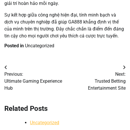
giải trí hoàn hảo mỗi ngày.
Sự kết hợp giữa công nghệ hiện đại, tính minh bạch và
dịch vụ chuyên nghiệp đã giúp GA888 khẳng định vị thế
của mình trên thị trường. Đây chắc chắn là điểm đến đáng
tin cậy cho mọi người chơi yêu thích cá cược trực tuyến.
Posted in
Uncategorized
Post
Previous:
Next:
navigation
Ultimate Gaming Experience
Trusted Betting
Hub
Entertainment Site
Related Posts
Uncategorized