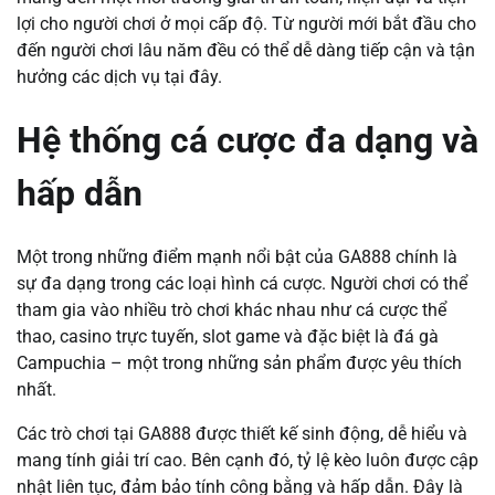
lợi cho người chơi ở mọi cấp độ. Từ người mới bắt đầu cho
đến người chơi lâu năm đều có thể dễ dàng tiếp cận và tận
hưởng các dịch vụ tại đây.
Hệ thống cá cược đa dạng và
hấp dẫn
Một trong những điểm mạnh nổi bật của GA888 chính là
sự đa dạng trong các loại hình cá cược. Người chơi có thể
tham gia vào nhiều trò chơi khác nhau như cá cược thể
thao, casino trực tuyến, slot game và đặc biệt là đá gà
Campuchia – một trong những sản phẩm được yêu thích
nhất.
Các trò chơi tại GA888 được thiết kế sinh động, dễ hiểu và
mang tính giải trí cao. Bên cạnh đó, tỷ lệ kèo luôn được cập
nhật liên tục, đảm bảo tính công bằng và hấp dẫn. Đây là