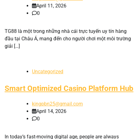
April 11, 2026
0
TG88 là một trong những nhà cái trực tuyến uy tín hàng
đầu tại Châu Á, mang đến cho người chơi một môi trường
giải […]
Uncategorized
Smart Optimized Casino Platform Hub
kingpbn25@gmail.com
April 14, 2026
0
In today’s fast-moving digital age, people are always