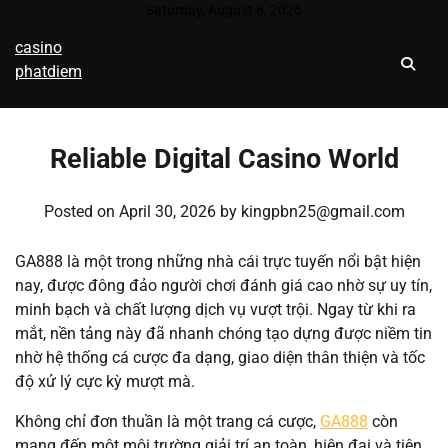
Skip
Saturday, August 8, 2026
to
casino
content
phatdiem
Reliable Digital Casino World
Posted on
April 30, 2026
by
kingpbn25@gmail.com
GA888 là một trong những nhà cái trực tuyến nổi bật hiện
nay, được đông đảo người chơi đánh giá cao nhờ sự uy tín,
minh bạch và chất lượng dịch vụ vượt trội. Ngay từ khi ra
mắt, nền tảng này đã nhanh chóng tạo dựng được niềm tin
nhờ hệ thống cá cược đa dạng, giao diện thân thiện và tốc
độ xử lý cực kỳ mượt mà.
Không chỉ đơn thuần là một trang cá cược,
GA888
còn
mang đến một môi trường giải trí an toàn, hiện đại và tiện