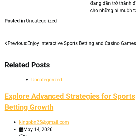
đang dần trở thành đ
cho những ai muốn tận
Posted in
Uncategorized
Previous:
Enjoy Interactive Sports Betting and Casino Games
Post
navigation
Related Posts
Uncategorized
Explore Advanced Strategies for Sports
Betting Growth
kingpbn25@gmail.com
May 14, 2026