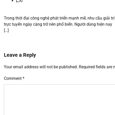
0
Trong thời đại công nghệ phát triển mạnh mẽ, nhu cầu giải trí
trực tuyến ngày càng trở nên phổ biến. Người dùng hiện nay
[…]
Leave a Reply
Your email address will not be published.
Required fields are
Comment
*