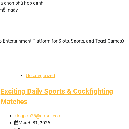
lựa chọn phù hợp dành
 mỗi ngày.
 Entertainment Platform for Slots, Sports, and Togel Games
Uncategorized
Exciting Daily Sports & Cockfighting
Matches
kingpbn25@gmail.com
March 31, 2026