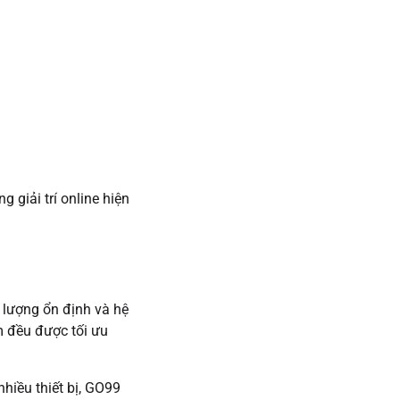
giải trí online hiện
 lượng ổn định và hệ
m đều được tối ưu
hiều thiết bị, GO99