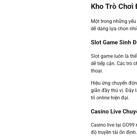
Kho Trò Chơi
Một trong những yếu 
dễ dàng lựa chọn nhiề
Slot Game Sinh 
Slot game luôn là th
dễ tiếp cận. Các trò 
thoại.
Hiệu ứng chuyển độn
giãn đầy thú vị. Đây 
trí online hiện đại.
Casino Live Chuy
Casino live tại GO99
độ truyền tải ổn định