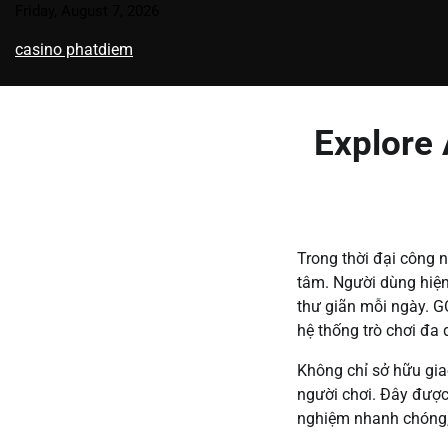
Skip
Friday, August 7, 2026
to
casino phatdiem
content
Explore
Trong thời đại công 
tâm. Người dùng hiện
thư giãn mỗi ngày. G
hệ thống trò chơi đa 
Không chỉ sở hữu gia
người chơi. Đây được 
nghiệm nhanh chóng, 