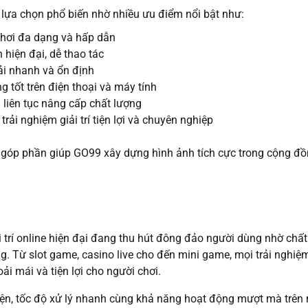
lựa chọn phổ biến nhờ nhiều ưu điểm nổi bật như:
chơi đa dạng và hấp dẫn
 hiện đại, dễ thao tác
ải nhanh và ổn định
g tốt trên điện thoại và máy tính
 liên tục nâng cấp chất lượng
trải nghiệm giải trí tiện lợi và chuyên nghiệp
góp phần giúp GO99 xây dựng hình ảnh tích cực trong cộng đồng 
i trí online hiện đại đang thu hút đông đảo người dùng nhờ chất
ng. Từ slot game, casino live cho đến mini game, mọi trải nghiệ
i mái và tiện lợi cho người chơi.
hiện, tốc độ xử lý nhanh cùng khả năng hoạt động mượt mà trên n