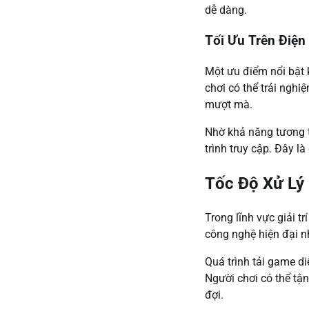
dễ dàng.
Tối Ưu Trên Điện
Một ưu điểm nổi bật 
chơi có thể trải ngh
mượt mà.
Nhờ khả năng tương t
trình truy cập. Đây 
Tốc Độ Xử Lý
Trong lĩnh vực giải t
công nghệ hiện đại n
Quá trình tải game d
Người chơi có thể tậ
đợi.