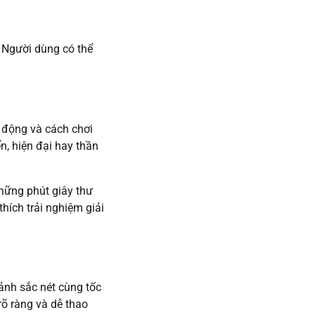
 Người dùng có thể
g động và cách chơi
ển, hiện đại hay thần
hững phút giây thư
hích trải nghiệm giải
ảnh sắc nét cùng tốc
rõ ràng và dễ thao