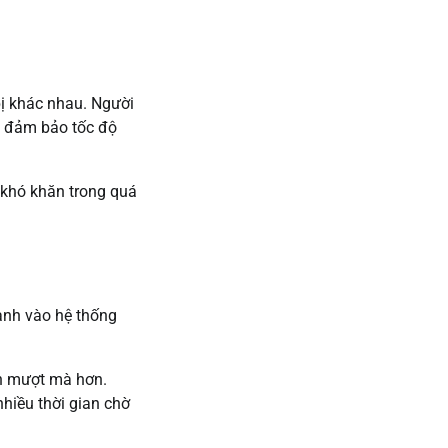
bị khác nhau. Người
ẫn đảm bảo tốc độ
 khó khăn trong quá
mạnh vào hệ thống
ên mượt mà hơn.
hiều thời gian chờ