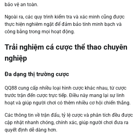
bảo vệ an toàn.
Ngoài ra, các quy trình kiểm tra và xác minh cũng được
thực hiện nghiêm ngặt để đảm bảo tính minh bạch và
công bằng trong mọi hoạt động.
Trải nghiệm cá cược thể thao chuyên
nghiệp
Đa dạng thị trường cược
QQ88 cung cấp nhiều loại hình cược khác nhau, từ cược
trước trận đến cược trực tiếp. Điều này mang lại sự linh
hoạt và giúp người chơi có thêm nhiều cơ hội chiến thắng.
Các thông tin về trận đấu, tỷ lệ cược và phân tích đều được
cập nhật nhanh chóng, chính xác, giúp người chơi đưa ra
quyết định dễ dàng hơn.