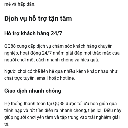
mẻ và hấp dẫn.
Dịch vụ hỗ trợ tận tâm
Hỗ trợ khách hàng 24/7
QQ88 cung cấp dịch vụ chăm sóc khách hàng chuyên
nghiệp, hoạt động 24/7 nhằm giải đáp mọi thắc mắc của
người chơi một cách nhanh chóng và hiệu quả.
Người chơi có thể liên hệ qua nhiều kênh khác nhau như
chat trực tuyến, email hoặc hotline.
Giao dịch nhanh chóng
Hệ thống thanh toán tại QQ88 được tối ưu hóa giúp quá
trình nạp và rút tiền diễn ra nhanh chóng, tiện lợi. Điều này
giúp người chơi yên tâm và tập trung vào trải nghiệm giải
trí.