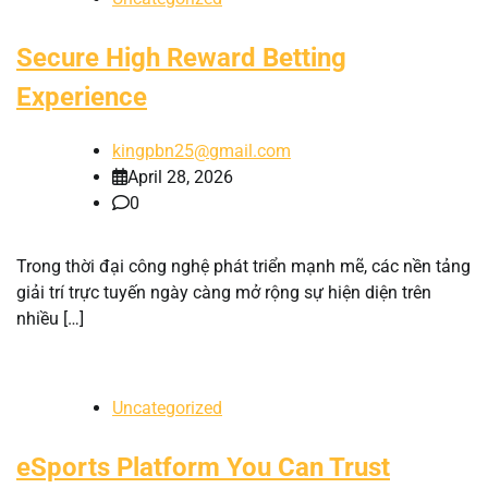
Secure High Reward Betting
Experience
kingpbn25@gmail.com
April 28, 2026
0
Trong thời đại công nghệ phát triển mạnh mẽ, các nền tảng
giải trí trực tuyến ngày càng mở rộng sự hiện diện trên
nhiều […]
Uncategorized
eSports Platform You Can Trust