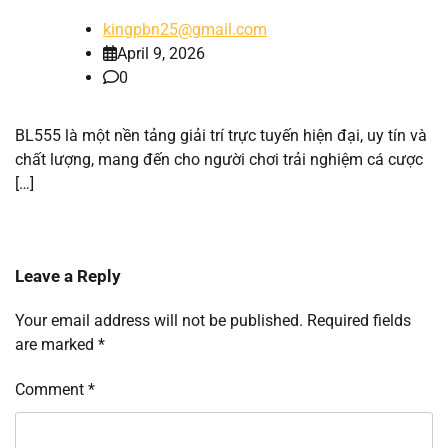
kingpbn25@gmail.com
April 9, 2026
0
BL555 là một nền tảng giải trí trực tuyến hiện đại, uy tín và
chất lượng, mang đến cho người chơi trải nghiệm cá cược
[…]
Leave a Reply
Your email address will not be published.
Required fields
are marked
*
Comment
*