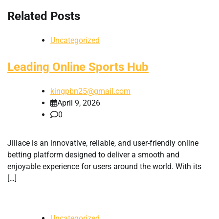
Related Posts
Uncategorized
Leading Online Sports Hub
kingpbn25@gmail.com
April 9, 2026
0
Jiliace is an innovative, reliable, and user-friendly online
betting platform designed to deliver a smooth and
enjoyable experience for users around the world. With its
[…]
Uncategorized