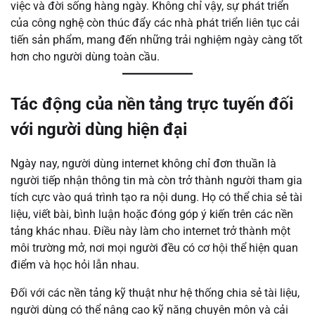
việc và đời sống hàng ngày. Không chỉ vậy, sự phát triển
của công nghệ còn thúc đẩy các nhà phát triển liên tục cải
tiến sản phẩm, mang đến những trải nghiệm ngày càng tốt
hơn cho người dùng toàn cầu.
Tác động của nền tảng trực tuyến đối
với người dùng hiện đại
Ngày nay, người dùng internet không chỉ đơn thuần là
người tiếp nhận thông tin mà còn trở thành người tham gia
tích cực vào quá trình tạo ra nội dung. Họ có thể chia sẻ tài
liệu, viết bài, bình luận hoặc đóng góp ý kiến trên các nền
tảng khác nhau. Điều này làm cho internet trở thành một
môi trường mở, nơi mọi người đều có cơ hội thể hiện quan
điểm và học hỏi lẫn nhau.
Đối với các nền tảng kỹ thuật như hệ thống chia sẻ tài liệu,
người dùng có thể nâng cao kỹ năng chuyên môn và cải