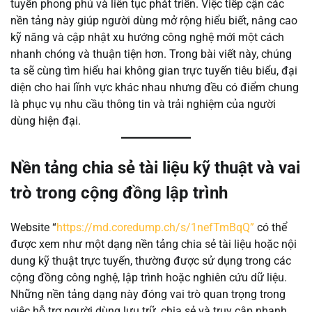
tuyến phong phú và liên tục phát triển. Việc tiếp cận các
nền tảng này giúp người dùng mở rộng hiểu biết, nâng cao
kỹ năng và cập nhật xu hướng công nghệ mới một cách
nhanh chóng và thuận tiện hơn. Trong bài viết này, chúng
ta sẽ cùng tìm hiểu hai không gian trực tuyến tiêu biểu, đại
diện cho hai lĩnh vực khác nhau nhưng đều có điểm chung
là phục vụ nhu cầu thông tin và trải nghiệm của người
dùng hiện đại.
Nền tảng chia sẻ tài liệu kỹ thuật và vai
trò trong cộng đồng lập trình
Website “
https://md.coredump.ch/s/1nefTmBqQ”
có thể
được xem như một dạng nền tảng chia sẻ tài liệu hoặc nội
dung kỹ thuật trực tuyến, thường được sử dụng trong các
cộng đồng công nghệ, lập trình hoặc nghiên cứu dữ liệu.
Những nền tảng dạng này đóng vai trò quan trọng trong
việc hỗ trợ người dùng lưu trữ, chia sẻ và truy cập nhanh