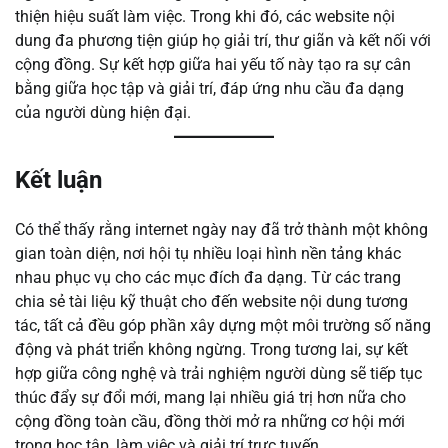
thiện hiệu suất làm việc. Trong khi đó, các website nội
dung đa phương tiện giúp họ giải trí, thư giãn và kết nối với
cộng đồng. Sự kết hợp giữa hai yếu tố này tạo ra sự cân
bằng giữa học tập và giải trí, đáp ứng nhu cầu đa dạng
của người dùng hiện đại.
Kết luận
Có thể thấy rằng internet ngày nay đã trở thành một không
gian toàn diện, nơi hội tụ nhiều loại hình nền tảng khác
nhau phục vụ cho các mục đích đa dạng. Từ các trang
chia sẻ tài liệu kỹ thuật cho đến website nội dung tương
tác, tất cả đều góp phần xây dựng một môi trường số năng
động và phát triển không ngừng. Trong tương lai, sự kết
hợp giữa công nghệ và trải nghiệm người dùng sẽ tiếp tục
thúc đẩy sự đổi mới, mang lại nhiều giá trị hơn nữa cho
cộng đồng toàn cầu, đồng thời mở ra những cơ hội mới
trong học tập, làm việc và giải trí trực tuyến.