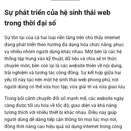
Sự phát triển của hệ sinh thái web
trong thời đại số
Sự tồn tại của cả hai loại nền tảng trên cho thấy internet
đang phát triển theo hướng đa dạng hóa chức năng, phục
vụ nhiều nhóm người dùng khác nhau. Một bên là các hệ
thống tập trung vào kỹ thuật, dữ liệu và chia sẻ tri thức
chuyên môn; bên còn lại là các website thiên về nội dung,
trải nghiệm và tương tác cộng đồng. Sự kết hợp giữa hai
yếu tố này tạo nên một hệ sinh thái web phong phú, nơi
người dùng có thể vừa học tập, vừa giải trí và vừa giao lưu.
Trong bối cảnh chuyển đổi số mạnh mẽ, các website ngày
càng được tối ưu hóa về tốc độ, giao diện và khả năng
tương thích với nhiều thiết bị khác nhau. Điều này giúp
người dùng dễ dàng tiếp cận thông tin mọi lúc mọi nơi,
đồng thời nâng cao hiệu quả sử dụng internet trong công