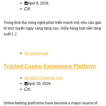
April 8, 2026
0
Trong thời đại công nghệ phát triển mạnh mẽ, nhu cầu giải
trí trực tuyến ngày càng tăng cao. Giữa hàng loạt nền tảng
xuất […]
Uncategorized
Trusted Casino Experience Platform
kingpbn25@gmail.com
April 20, 2026
0
Online betting platforms have become a major source of