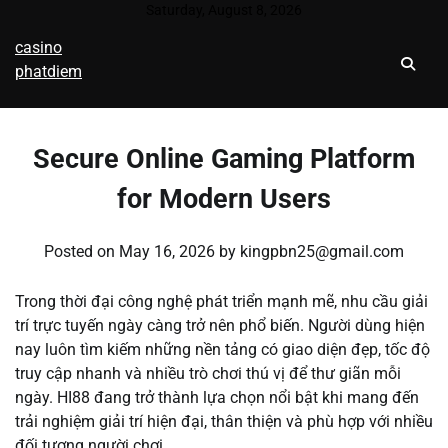
Skip
Saturday, August 8, 2026
to
casino
content
phatdiem
Secure Online Gaming Platform
for Modern Users
Posted on
May 16, 2026
by
kingpbn25@gmail.com
Trong thời đại công nghệ phát triển mạnh mẽ, nhu cầu giải
trí trực tuyến ngày càng trở nên phổ biến. Người dùng hiện
nay luôn tìm kiếm những nền tảng có giao diện đẹp, tốc độ
truy cập nhanh và nhiều trò chơi thú vị để thư giãn mỗi
ngày. HI88 đang trở thành lựa chọn nổi bật khi mang đến
trải nghiệm giải trí hiện đại, thân thiện và phù hợp với nhiều
đối tượng người chơi.