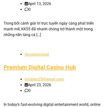
April 13, 2026
0
Trong bối cảnh giải trí trực tuyến ngày càng phát triển
mạnh mẽ, KK55 đã nhanh chóng trở thành một trong
những nền tảng cá […]
Uncategorized
Premium Digital Casino Hub
kingpbn25@gmail.com
April 23, 2026
0
In today’s fast-evolving digital entertainment world, online