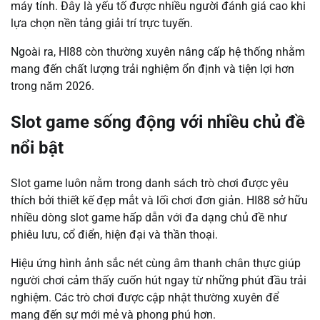
máy tính. Đây là yếu tố được nhiều người đánh giá cao khi
lựa chọn nền tảng giải trí trực tuyến.
Ngoài ra, HI88 còn thường xuyên nâng cấp hệ thống nhằm
mang đến chất lượng trải nghiệm ổn định và tiện lợi hơn
trong năm 2026.
Slot game sống động với nhiều chủ đề
nổi bật
Slot game luôn nằm trong danh sách trò chơi được yêu
thích bởi thiết kế đẹp mắt và lối chơi đơn giản. HI88 sở hữu
nhiều dòng slot game hấp dẫn với đa dạng chủ đề như
phiêu lưu, cổ điển, hiện đại và thần thoại.
Hiệu ứng hình ảnh sắc nét cùng âm thanh chân thực giúp
người chơi cảm thấy cuốn hút ngay từ những phút đầu trải
nghiệm. Các trò chơi được cập nhật thường xuyên để
mang đến sự mới mẻ và phong phú hơn.