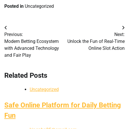
Posted in
Uncategorized
Post
Previous:
Next:
navigation
Modern Betting Ecosystem
Unlock the Fun of Real-Time
with Advanced Technology
Online Slot Action
and Fair Play
Related Posts
Uncategorized
Safe Online Platform for Daily Betting
Fun