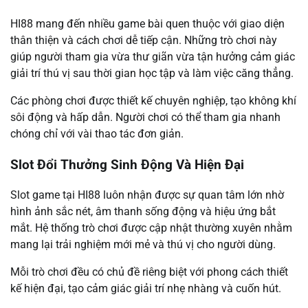
HI88 mang đến nhiều game bài quen thuộc với giao diện
thân thiện và cách chơi dễ tiếp cận. Những trò chơi này
giúp người tham gia vừa thư giãn vừa tận hưởng cảm giác
giải trí thú vị sau thời gian học tập và làm việc căng thẳng.
Các phòng chơi được thiết kế chuyên nghiệp, tạo không khí
sôi động và hấp dẫn. Người chơi có thể tham gia nhanh
chóng chỉ với vài thao tác đơn giản.
Slot Đổi Thưởng Sinh Động Và Hiện Đại
Slot game tại HI88 luôn nhận được sự quan tâm lớn nhờ
hình ảnh sắc nét, âm thanh sống động và hiệu ứng bắt
mắt. Hệ thống trò chơi được cập nhật thường xuyên nhằm
mang lại trải nghiệm mới mẻ và thú vị cho người dùng.
Mỗi trò chơi đều có chủ đề riêng biệt với phong cách thiết
kế hiện đại, tạo cảm giác giải trí nhẹ nhàng và cuốn hút.