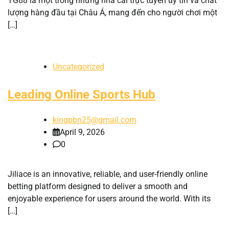
TG88 là một trong những nhà cái trực tuyến uy tín và chất
lượng hàng đầu tại Châu Á, mang đến cho người chơi một
[…]
Uncategorized
Leading Online Sports Hub
kingpbn25@gmail.com
April 9, 2026
0
Jiliace is an innovative, reliable, and user-friendly online
betting platform designed to deliver a smooth and
enjoyable experience for users around the world. With its
[…]