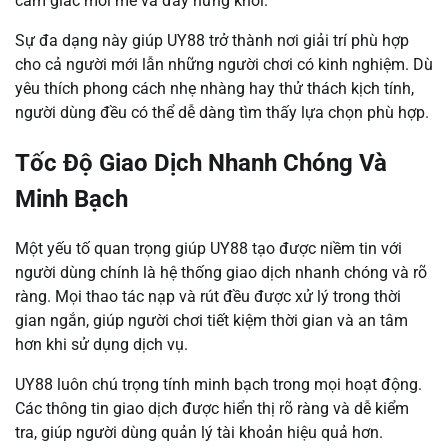
cảm giác mới mẻ và đầy hứng khởi.
Sự đa dạng này giúp UY88 trở thành nơi giải trí phù hợp
cho cả người mới lẫn những người chơi có kinh nghiệm. Dù
yêu thích phong cách nhẹ nhàng hay thử thách kịch tính,
người dùng đều có thể dễ dàng tìm thấy lựa chọn phù hợp.
Tốc Độ Giao Dịch Nhanh Chóng Và
Minh Bạch
Một yếu tố quan trọng giúp UY88 tạo được niềm tin với
người dùng chính là hệ thống giao dịch nhanh chóng và rõ
ràng. Mọi thao tác nạp và rút đều được xử lý trong thời
gian ngắn, giúp người chơi tiết kiệm thời gian và an tâm
hơn khi sử dụng dịch vụ.
UY88 luôn chú trọng tính minh bạch trong mọi hoạt động.
Các thông tin giao dịch được hiển thị rõ ràng và dễ kiểm
tra, giúp người dùng quản lý tài khoản hiệu quả hơn.