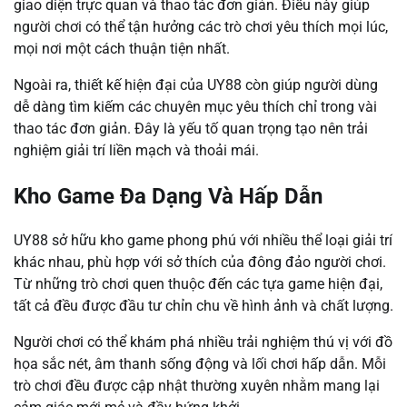
giao diện trực quan và thao tác đơn giản. Điều này giúp
người chơi có thể tận hưởng các trò chơi yêu thích mọi lúc,
mọi nơi một cách thuận tiện nhất.
Ngoài ra, thiết kế hiện đại của UY88 còn giúp người dùng
dễ dàng tìm kiếm các chuyên mục yêu thích chỉ trong vài
thao tác đơn giản. Đây là yếu tố quan trọng tạo nên trải
nghiệm giải trí liền mạch và thoải mái.
Kho Game Đa Dạng Và Hấp Dẫn
UY88 sở hữu kho game phong phú với nhiều thể loại giải trí
khác nhau, phù hợp với sở thích của đông đảo người chơi.
Từ những trò chơi quen thuộc đến các tựa game hiện đại,
tất cả đều được đầu tư chỉn chu về hình ảnh và chất lượng.
Người chơi có thể khám phá nhiều trải nghiệm thú vị với đồ
họa sắc nét, âm thanh sống động và lối chơi hấp dẫn. Mỗi
trò chơi đều được cập nhật thường xuyên nhằm mang lại