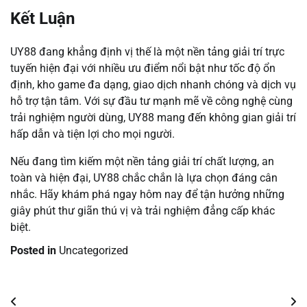
Kết Luận
UY88 đang khẳng định vị thế là một nền tảng giải trí trực
tuyến hiện đại với nhiều ưu điểm nổi bật như tốc độ ổn
định, kho game đa dạng, giao dịch nhanh chóng và dịch vụ
hỗ trợ tận tâm. Với sự đầu tư mạnh mẽ về công nghệ cùng
trải nghiệm người dùng, UY88 mang đến không gian giải trí
hấp dẫn và tiện lợi cho mọi người.
Nếu đang tìm kiếm một nền tảng giải trí chất lượng, an
toàn và hiện đại, UY88 chắc chắn là lựa chọn đáng cân
nhắc. Hãy khám phá ngay hôm nay để tận hưởng những
giây phút thư giãn thú vị và trải nghiệm đẳng cấp khác
biệt.
Posted in
Uncategorized
Post