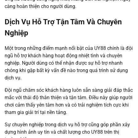
càng hoàn thiện cho người dùng.
Dịch Vụ Hỗ Trợ Tận Tâm Và Chuyên
Nghiệp
Một trong những điểm mạnh nổi bật của UY88 chính là đội
ngũ hỗ trợ khách hàng hoạt động nhiệt tình và chuyên
nghiệp. Người dùng có thể nhận được sự hỗ trợ nhanh
chóng khi gặp bất kỳ vấn đề nào trong quá trình sử dụng
dịch vụ.
Đội ngũ chăm sóc khách hàng luôn sẵn sàng giải đáp thắc
mắc với thái độ thân thiện và tận tâm. Điều này giúp người
chơi cảm thấy yên tâm hơn và có trải nghiệm tích cực khi
tham gia giải trí tại nền tảng.
Sự chuyên nghiệp trong dịch vụ hỗ trợ cũng góp phần xây
dựng hình ảnh uy tín và chất lượng cho UY88 trên thị