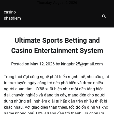
Skip
Thursday, August 6, 2026
to
casino
content
phatdiem
Ultimate Sports Betting and
Casino Entertainment System
Posted on
May 12, 2026
by
kingpbn25@gmail.com
Trong thời đại công nghệ phát triển mạnh mẽ, nhu cầu giải
trí trực tuyến ngày càng trở nên phổ biến và được nhiều
người quan tâm. UY88 xuất hiện như một nền tảng hiện
đại, chuyên nghiệp và đáng tin cậy, mang đến cho người
dùng những trải nghiệm giải trí hấp dẫn trên nhiều thiết bị
khác nhau. Với giao diện thân thiện, tốc độ ổn định và kho
game phong phú, UY88 đang dần trở thành lựa chọn ưu