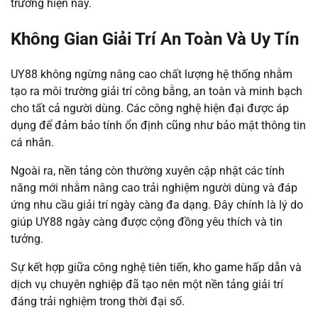
trường hiện nay.
Không Gian Giải Trí An Toàn Và Uy Tín
UY88 không ngừng nâng cao chất lượng hệ thống nhằm
tạo ra môi trường giải trí công bằng, an toàn và minh bạch
cho tất cả người dùng. Các công nghệ hiện đại được áp
dụng để đảm bảo tính ổn định cũng như bảo mật thông tin
cá nhân.
Ngoài ra, nền tảng còn thường xuyên cập nhật các tính
năng mới nhằm nâng cao trải nghiệm người dùng và đáp
ứng nhu cầu giải trí ngày càng đa dạng. Đây chính là lý do
giúp UY88 ngày càng được cộng đồng yêu thích và tin
tưởng.
Sự kết hợp giữa công nghệ tiên tiến, kho game hấp dẫn và
dịch vụ chuyên nghiệp đã tạo nên một nền tảng giải trí
đáng trải nghiệm trong thời đại số.