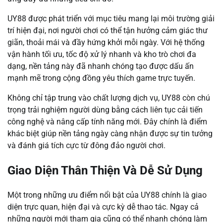
UY88 được phát triển với mục tiêu mang lại môi trường giải
trí hiện đại, nơi người chơi có thể tận hưởng cảm giác thư
giãn, thoải mái và đầy hứng khởi mỗi ngày. Với hệ thống
vận hành tối ưu, tốc độ xử lý nhanh và kho trò chơi đa
dạng, nền tảng này đã nhanh chóng tạo được dấu ấn
mạnh mẽ trong cộng đồng yêu thích game trực tuyến.
Không chỉ tập trung vào chất lượng dịch vụ, UY88 còn chú
trọng trải nghiệm người dùng bằng cách liên tục cải tiến
công nghệ và nâng cấp tính năng mới. Đây chính là điểm
khác biệt giúp nền tảng ngày càng nhận được sự tin tưởng
và đánh giá tích cực từ đông đảo người chơi.
Giao Diện Thân Thiện Và Dễ Sử Dụng
Một trong những ưu điểm nổi bật của UY88 chính là giao
diện trực quan, hiện đại và cực kỳ dễ thao tác. Ngay cả
những người mới tham gia cũng có thể nhanh chóng làm