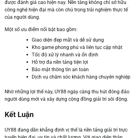
được đánh giá cao hiện nay. Nền tảng không chỉ sở hữu
công nghệ hiện đại mà còn chú trọng trải nghiệm thực tế
của người dùng.
Một số ưu điểm nổi bật bao gồm:
Giao diện đẹp mắt và dễ sử dụng
Kho game phong phú và liên tục cập nhật
Tốc độ xử lý nhanh và ổn định
Hỗ trợ đa nền tảng tiện lợi
Bảo mật thông tin an toàn
Dịch vụ chăm sóc khách hàng chuyên nghiệp
Nhờ những lợi thế này, UY88 ngày càng thu hút đông đảo
người dùng mới và xây dựng cộng đồng giải trí sôi động.
Kết Luận
UY88 đang dần khẳng định vị thế là nền tảng giải trí trực
tuyến hiện đại, uy tín và chất lượng. Với giao diện thân