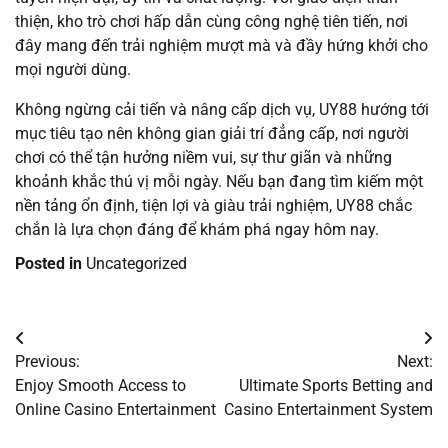
thiện, kho trò chơi hấp dẫn cùng công nghệ tiên tiến, nơi
đây mang đến trải nghiệm mượt mà và đầy hứng khởi cho
mọi người dùng.
Không ngừng cải tiến và nâng cấp dịch vụ, UY88 hướng tới
mục tiêu tạo nên không gian giải trí đẳng cấp, nơi người
chơi có thể tận hưởng niềm vui, sự thư giãn và những
khoảnh khắc thú vị mỗi ngày. Nếu bạn đang tìm kiếm một
nền tảng ổn định, tiện lợi và giàu trải nghiệm, UY88 chắc
chắn là lựa chọn đáng để khám phá ngay hôm nay.
Posted in
Uncategorized
Post
Previous:
Next:
navigation
Enjoy Smooth Access to
Ultimate Sports Betting and
Online Casino Entertainment
Casino Entertainment System