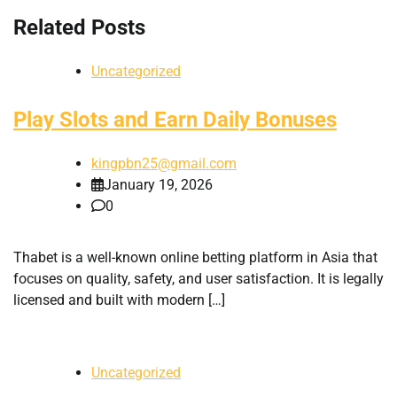
Related Posts
Uncategorized
Play Slots and Earn Daily Bonuses
kingpbn25@gmail.com
January 19, 2026
0
Thabet is a well-known online betting platform in Asia that
focuses on quality, safety, and user satisfaction. It is legally
licensed and built with modern […]
Uncategorized