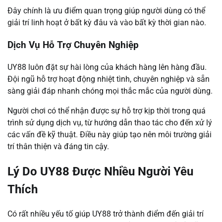
Đây chính là ưu điểm quan trọng giúp người dùng có thể
giải trí linh hoạt ở bất kỳ đâu và vào bất kỳ thời gian nào.
Dịch Vụ Hỗ Trợ Chuyên Nghiệp
UY88 luôn đặt sự hài lòng của khách hàng lên hàng đầu.
Đội ngũ hỗ trợ hoạt động nhiệt tình, chuyên nghiệp và sẵn
sàng giải đáp nhanh chóng mọi thắc mắc của người dùng.
Người chơi có thể nhận được sự hỗ trợ kịp thời trong quá
trình sử dụng dịch vụ, từ hướng dẫn thao tác cho đến xử lý
các vấn đề kỹ thuật. Điều này giúp tạo nên môi trường giải
trí thân thiện và đáng tin cậy.
Lý Do UY88 Được Nhiều Người Yêu
Thích
Có rất nhiều yếu tố giúp UY88 trở thành điểm đến giải trí