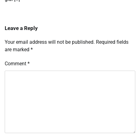
Leave a Reply
Your email address will not be published.
Required fields
are marked
*
Comment
*