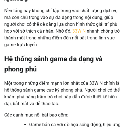
Nền tảng này không chỉ tập trung vào chất lượng dịch vụ
mà còn chú trọng vào sự đa dạng trong nội dung, giúp
người chơi có thể dễ dàng lựa chọn hình thức giải trí phù
hợp với sở thích cá nhân. Nhờ đó,
33WIN
nhanh chóng trở
thành một trong những điểm đến nổi bật trong lĩnh vực
game trực tuyến.
Hệ thống sảnh game đa dạng và
phong phú
Một trong những điểm mạnh lớn nhất của 33WIN chính là
hệ thống sảnh game cực kỳ phong phú. Người chơi có thể
khám phá hàng trăm trò chơi hấp dẫn được thiết kế hiện
đại, bắt mắt và dễ thao tác.
Các danh mục nổi bật bao gồm:
Game bắn cá với đồ họa sống động, hiệu ứng