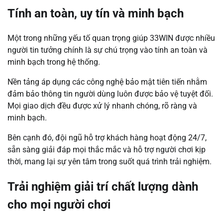
Tính an toàn, uy tín và minh bạch
Một trong những yếu tố quan trọng giúp 33WIN được nhiều
người tin tưởng chính là sự chú trọng vào tính an toàn và
minh bạch trong hệ thống.
Nền tảng áp dụng các công nghệ bảo mật tiên tiến nhằm
đảm bảo thông tin người dùng luôn được bảo vệ tuyệt đối.
Mọi giao dịch đều được xử lý nhanh chóng, rõ ràng và
minh bạch.
Bên cạnh đó, đội ngũ hỗ trợ khách hàng hoạt động 24/7,
sẵn sàng giải đáp mọi thắc mắc và hỗ trợ người chơi kịp
thời, mang lại sự yên tâm trong suốt quá trình trải nghiệm.
Trải nghiệm giải trí chất lượng dành
cho mọi người chơi