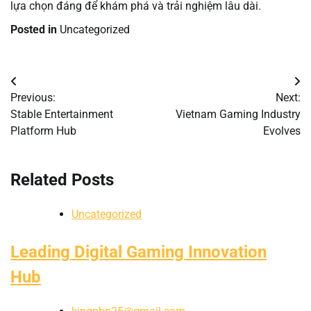
lựa chọn đáng để khám phá và trải nghiệm lâu dài.
Posted in
Uncategorized
Post
Previous:
Next:
navigation
Stable Entertainment
Vietnam Gaming Industry
Platform Hub
Evolves
Related Posts
Uncategorized
Leading Digital Gaming Innovation
Hub