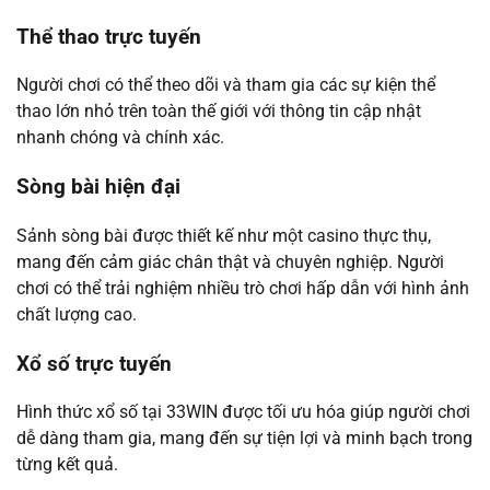
Thể thao trực tuyến
Người chơi có thể theo dõi và tham gia các sự kiện thể
thao lớn nhỏ trên toàn thế giới với thông tin cập nhật
nhanh chóng và chính xác.
Sòng bài hiện đại
Sảnh sòng bài được thiết kế như một casino thực thụ,
mang đến cảm giác chân thật và chuyên nghiệp. Người
chơi có thể trải nghiệm nhiều trò chơi hấp dẫn với hình ảnh
chất lượng cao.
Xổ số trực tuyến
Hình thức xổ số tại 33WIN được tối ưu hóa giúp người chơi
dễ dàng tham gia, mang đến sự tiện lợi và minh bạch trong
từng kết quả.