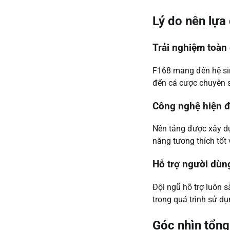
Lý do nên lựa
Trải nghiệm toàn
F168 mang đến hệ sinh
đến cá cược chuyên 
Công nghệ hiện đ
Nền tảng được xây dự
năng tương thích tốt v
Hỗ trợ người dùng
Đội ngũ hỗ trợ luôn 
trong quá trình sử dụ
Góc nhìn tổng