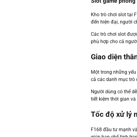
Slot game phong
Kho trò chơi slot tạ
đến hiện đại, người c
Các trò chơi slot đượ
phù hợp cho cả người
Giao diện thâ
Một trong những yếu t
cả các danh mục trò c
Người dùng có thể dễ 
tiết kiệm thời gian v
Tốc độ xử lý 
F168 đầu tư mạnh và
giúp hạn chế tình trạ