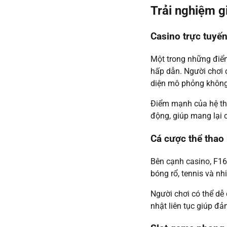
Trải nghiệm gi
Casino trực tuyế
Một trong những điểm
hấp dẫn. Người chơi c
diện mô phỏng không 
Điểm mạnh của hệ thố
động, giúp mang lại 
Cá cược thể thao
Bên cạnh casino, F16
bóng rổ, tennis và nh
Người chơi có thể dễ 
nhật liên tục giúp đả