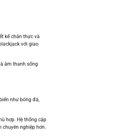
ết kế chân thực và
blackjack với giao
 và âm thanh sống
 biến như bóng đá,
phù hợp. Hệ thống cập
ệm chuyên nghiệp hơn.