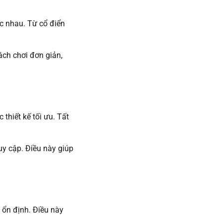
ác nhau. Từ cổ điển
cách chơi đơn giản,
thiết kế tối ưu. Tất
uy cập. Điều này giúp
ổn định. Điều này