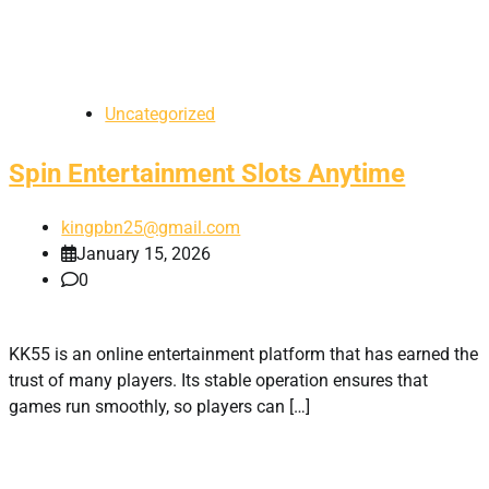
Uncategorized
Spin Entertainment Slots Anytime
kingpbn25@gmail.com
January 15, 2026
0
KK55 is an online entertainment platform that has earned the
trust of many players. Its stable operation ensures that
games run smoothly, so players can […]