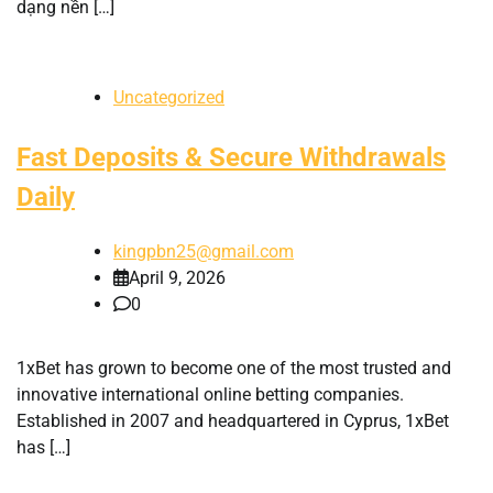
dạng nền […]
Uncategorized
Fast Deposits & Secure Withdrawals
Daily
kingpbn25@gmail.com
April 9, 2026
0
1xBet has grown to become one of the most trusted and
innovative international online betting companies.
Established in 2007 and headquartered in Cyprus, 1xBet
has […]