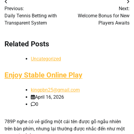
Post
Previous:
Next:
navigation
Daily Tennis Betting with
Welcome Bonus for New
Transparent System
Players Awaits
Related Posts
Uncategorized
Enjoy Stable Online Play
kingpbn25@gmail.com
April 16, 2026
0
789P nghe có vẻ giống một cái tên được gõ ngẫu nhiên
trên bàn phím, nhưng lại thường được nhắc đến như một