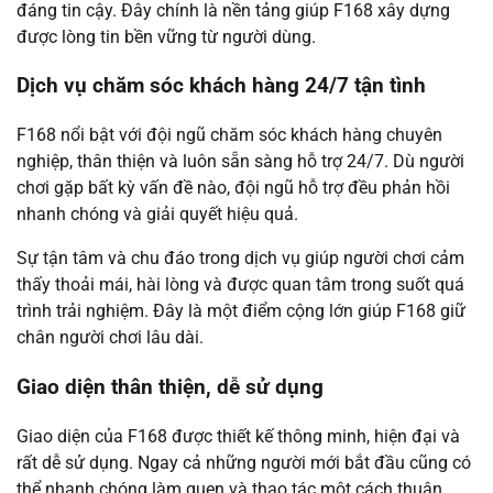
đáng tin cậy. Đây chính là nền tảng giúp F168 xây dựng
được lòng tin bền vững từ người dùng.
Dịch vụ chăm sóc khách hàng 24/7 tận tình
F168 nổi bật với đội ngũ chăm sóc khách hàng chuyên
nghiệp, thân thiện và luôn sẵn sàng hỗ trợ 24/7. Dù người
chơi gặp bất kỳ vấn đề nào, đội ngũ hỗ trợ đều phản hồi
nhanh chóng và giải quyết hiệu quả.
Sự tận tâm và chu đáo trong dịch vụ giúp người chơi cảm
thấy thoải mái, hài lòng và được quan tâm trong suốt quá
trình trải nghiệm. Đây là một điểm cộng lớn giúp F168 giữ
chân người chơi lâu dài.
Giao diện thân thiện, dễ sử dụng
Giao diện của F168 được thiết kế thông minh, hiện đại và
rất dễ sử dụng. Ngay cả những người mới bắt đầu cũng có
thể nhanh chóng làm quen và thao tác một cách thuận