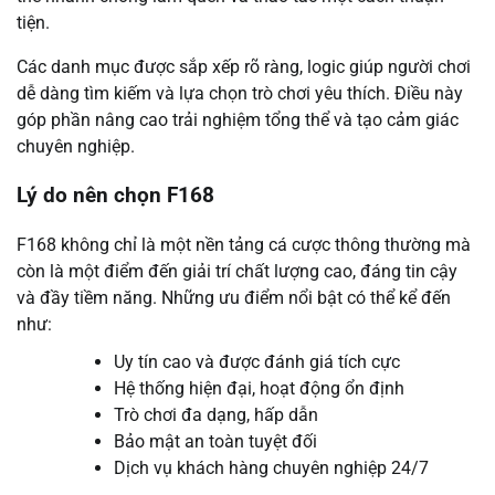
tiện.
Các danh mục được sắp xếp rõ ràng, logic giúp người chơi
dễ dàng tìm kiếm và lựa chọn trò chơi yêu thích. Điều này
góp phần nâng cao trải nghiệm tổng thể và tạo cảm giác
chuyên nghiệp.
Lý do nên chọn F168
F168 không chỉ là một nền tảng cá cược thông thường mà
còn là một điểm đến giải trí chất lượng cao, đáng tin cậy
và đầy tiềm năng. Những ưu điểm nổi bật có thể kể đến
như:
Uy tín cao và được đánh giá tích cực
Hệ thống hiện đại, hoạt động ổn định
Trò chơi đa dạng, hấp dẫn
Bảo mật an toàn tuyệt đối
Dịch vụ khách hàng chuyên nghiệp 24/7