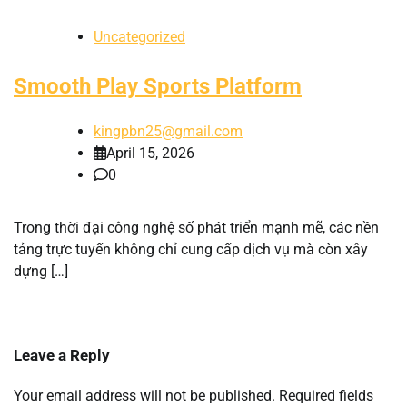
Uncategorized
Smooth Play Sports Platform
kingpbn25@gmail.com
April 15, 2026
0
Trong thời đại công nghệ số phát triển mạnh mẽ, các nền
tảng trực tuyến không chỉ cung cấp dịch vụ mà còn xây
dựng […]
Leave a Reply
Your email address will not be published.
Required fields