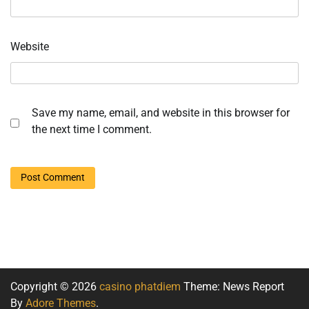
Website
Save my name, email, and website in this browser for
the next time I comment.
Copyright © 2026
casino phatdiem
Theme: News Report
By
Adore Themes
.