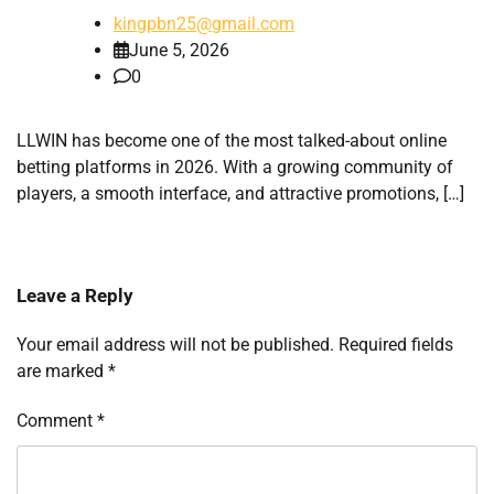
kingpbn25@gmail.com
June 5, 2026
0
LLWIN has become one of the most talked-about online
betting platforms in 2026. With a growing community of
players, a smooth interface, and attractive promotions, […]
Leave a Reply
Your email address will not be published.
Required fields
are marked
*
Comment
*