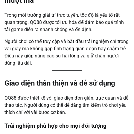
mượt mà
Trong môi trường giải trí trực tuyến, tốc độ là yếu tố rất
quan trọng. QQ88 được tối ưu hóa để đảm bảo quá trình
tải game diễn ra nhanh chóng và ổn định.
Người chơi có thể truy cập và bắt đầu trải nghiệm chỉ trong
vài giây mà không gặp tình trạng gián đoạn hay chậm trễ.
Điều này giúp nâng cao sự hài lòng và giữ chân người
dùng lâu dài.
Giao diện thân thiện và dễ sử dụng
QQ88 được thiết kế với giao diện đơn giản, trực quan và dễ
thao tác. Người dùng có thể dễ dàng tìm kiếm trò chơi yêu
thích chỉ với vài bước cơ bản.
Trải nghiệm phù hợp cho mọi đối tượng