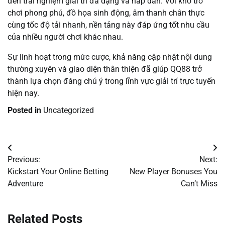
đến trải nghiệm giải trí đa dạng và hấp dẫn. Với kho trò
chơi phong phú, đồ họa sinh động, âm thanh chân thực
cùng tốc độ tải nhanh, nền tảng này đáp ứng tốt nhu cầu
của nhiều người chơi khác nhau.
Sự linh hoạt trong mức cược, khả năng cập nhật nội dung
thường xuyên và giao diện thân thiện đã giúp QQ88 trở
thành lựa chọn đáng chú ý trong lĩnh vực giải trí trực tuyến
hiện nay.
Posted in
Uncategorized
Post
Previous:
Next:
navigation
Kickstart Your Online Betting
New Player Bonuses You
Adventure
Can’t Miss
Related Posts