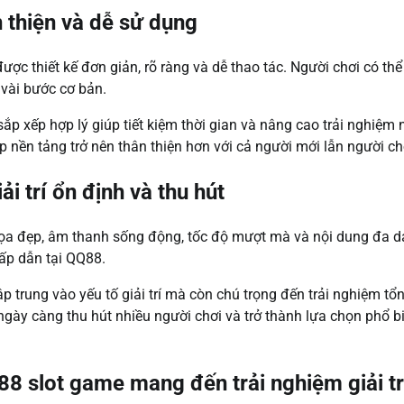
n thiện và dễ sử dụng
ợc thiết kế đơn giản, rõ ràng và dễ thao tác. Người chơi có thể
i vài bước cơ bản.
p xếp hợp lý giúp tiết kiệm thời gian và nâng cao trải nghiệm 
p nền tảng trở nên thân thiện hơn với cả người mới lẫn người ch
ải trí ổn định và thu hút
họa đẹp, âm thanh sống động, tốc độ mượt mà và nội dung đa d
ấp dẫn tại QQ88.
p trung vào yếu tố giải trí mà còn chú trọng đến trải nghiệm tổ
gày càng thu hút nhiều người chơi và trở thành lựa chọn phổ biế
88 slot game mang đến trải nghiệm giải tr