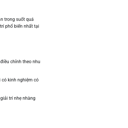
n trong suốt quá
rí phổ biến nhất tại
 điều chỉnh theo nhu
i có kinh nghiệm có
giải trí nhẹ nhàng