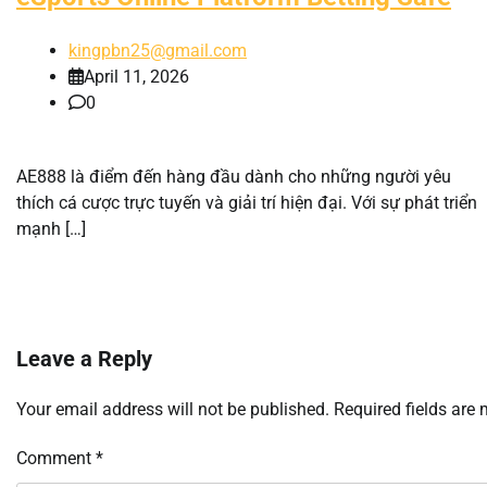
kingpbn25@gmail.com
April 11, 2026
0
AE888 là điểm đến hàng đầu dành cho những người yêu
thích cá cược trực tuyến và giải trí hiện đại. Với sự phát triển
mạnh […]
Leave a Reply
Your email address will not be published.
Required fields are
Comment
*