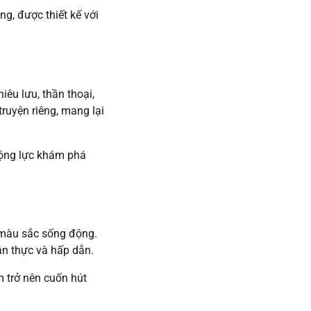
g, được thiết kế với
iêu lưu, thần thoại,
ruyện riêng, mang lại
động lực khám phá
 màu sắc sống động.
hân thực và hấp dẫn.
 trở nên cuốn hút