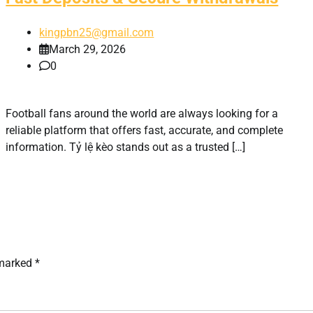
kingpbn25@gmail.com
March 29, 2026
0
Football fans around the world are always looking for a
reliable platform that offers fast, accurate, and complete
information. Tỷ lệ kèo stands out as a trusted […]
 marked
*