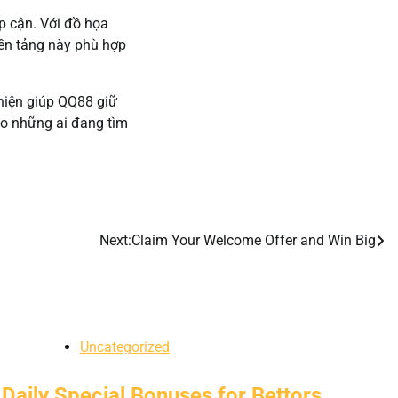
p cận. Với đồ họa
nền tảng này phù hợp
thiện giúp QQ88 giữ
cho những ai đang tìm
Next:
Claim Your Welcome Offer and Win Big
Uncategorized
Daily Special Bonuses for Bettors