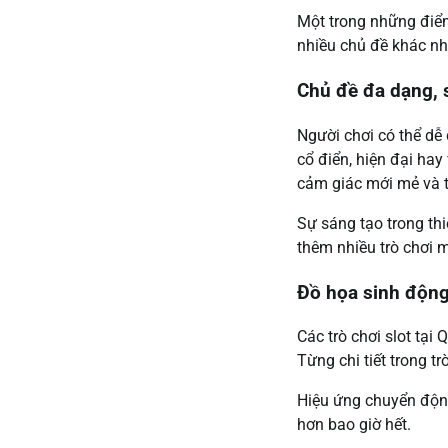
Một trong những điểm
nhiều chủ đề khác n
Chủ đề đa dạng, 
Người chơi có thể dễ 
cổ điển, hiện đại ha
cảm giác mới mẻ và t
Sự sáng tạo trong th
thêm nhiều trò chơi m
Đồ họa sinh động
Các trò chơi slot tạ
Từng chi tiết trong tr
Hiệu ứng chuyển động
hơn bao giờ hết.