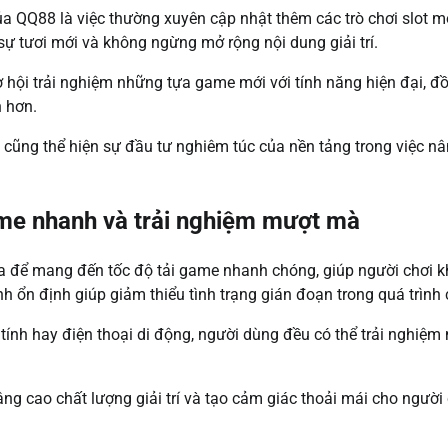
a QQ88 là việc thường xuyên cập nhật thêm các trò chơi slot mớ
sự tươi mới và không ngừng mở rộng nội dung giải trí.
 hội trải nghiệm những tựa game mới với tính năng hiện đại, đồ
 hơn.
c cũng thể hiện sự đầu tư nghiêm túc của nền tảng trong việc n
me nhanh và trải nghiệm mượt mà
 để mang đến tốc độ tải game nhanh chóng, giúp người chơi k
h ổn định giúp giảm thiểu tình trạng gián đoạn trong quá trình 
tính hay điện thoại di động, người dùng đều có thể trải nghiệm
g cao chất lượng giải trí và tạo cảm giác thoải mái cho người 