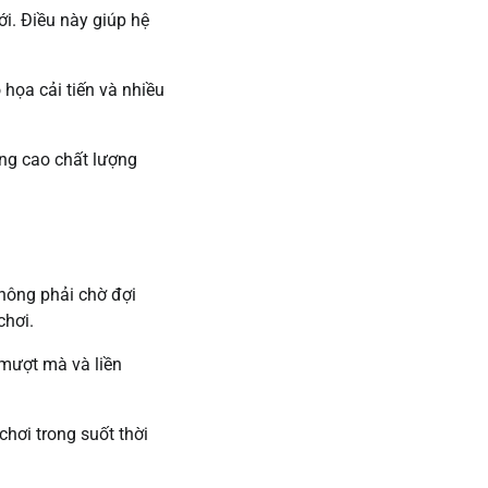
i. Điều này giúp hệ
 họa cải tiến và nhiều
âng cao chất lượng
hông phải chờ đợi
chơi.
 mượt mà và liền
chơi trong suốt thời