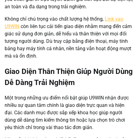
an toàn và đa dạng trong trải nghiệm.
Không chỉ chú trọng vào chất lượng hệ thống,
Link vao
U9WIN
còn liên tục cải tiến giao diện nhằm mang đến cảm
giác sử dụng đơn giản, dễ hiểu và thân thiện với mọi đối
tượng người dùng. Dù truy cập bằng điện thoại, máy tính
bảng hay máy tính cá nhân, nền tảng vẫn hoạt động mượt
mà và ổn định.
Giao Diện Thân Thiện Giúp Người Dùng
Dễ Dàng Trải Nghiệm
Một trong những ưu điểm nổi bật giúp U9WIN nhận được
nhiều sự quan tâm chính là giao diện trực quan và hiện
đại. Các danh mục được sắp xếp khoa học giúp người
dùng dễ dàng tìm kiếm thông tin hoặc lựa chọn trò chơi
yêu thích chỉ trong vài thao tác đơn giản.