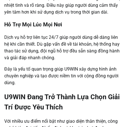
nhiệt tình và rõ ràng. Điều này giúp người dùng cảm thấy
yên tâm hơn khi sử dụng dịch vụ trong thời gian dài.
Hỗ Trợ Mọi Lúc Mọi Nơi
Dịch vụ hỗ trợ liên tục 24/7 giúp người dùng dễ dàng liên
hệ khi cần thiết. Dù gặp vấn đề về tài khoản, hệ thống hay
thao tác sử dụng, đội ngũ hỗ trợ đều sẵn sàng đồng hành
và giải đáp nhanh chóng.
Đây là yếu tố quan trọng giúp U9WIN xây dựng hình ảnh
chuyên nghiệp và tạo được niềm tin với cộng đồng người
dùng.
U9WIN Đang Trở Thành Lựa Chọn Giải
Trí Được Yêu Thích
Với nhiều ưu điểm nổi bật như giao diện thân thiện, công