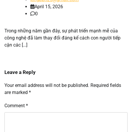
April 15, 2026
0
Trong những năm gần đây, sự phát triển mạnh mẽ của
công nghệ đã làm thay đổi đáng kể cách con người tiếp
cận các […]
Leave a Reply
Your email address will not be published.
Required fields
are marked
*
Comment
*