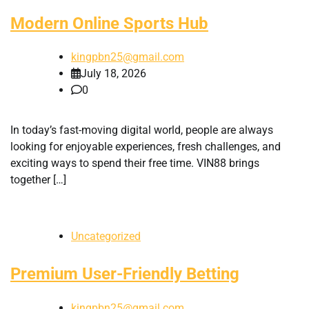
Modern Online Sports Hub
kingpbn25@gmail.com
July 18, 2026
0
In today’s fast-moving digital world, people are always
looking for enjoyable experiences, fresh challenges, and
exciting ways to spend their free time. VIN88 brings
together […]
Uncategorized
Premium User-Friendly Betting
kingpbn25@gmail.com