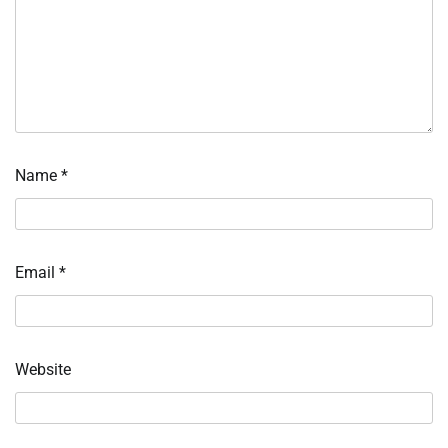
Name
*
Email
*
Website