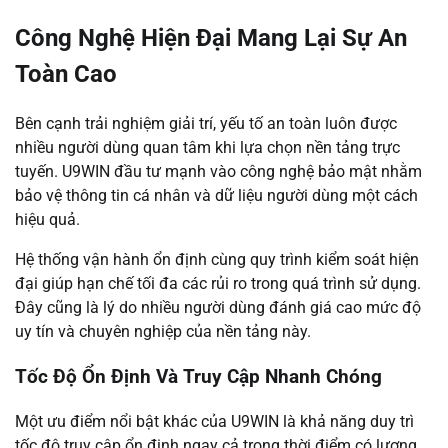
Công Nghệ Hiện Đại Mang Lại Sự An
Toàn Cao
Bên cạnh trải nghiệm giải trí, yếu tố an toàn luôn được
nhiều người dùng quan tâm khi lựa chọn nền tảng trực
tuyến. U9WIN đầu tư mạnh vào công nghệ bảo mật nhằm
bảo vệ thông tin cá nhân và dữ liệu người dùng một cách
hiệu quả.
Hệ thống vận hành ổn định cùng quy trình kiểm soát hiện
đại giúp hạn chế tối đa các rủi ro trong quá trình sử dụng.
Đây cũng là lý do nhiều người dùng đánh giá cao mức độ
uy tín và chuyên nghiệp của nền tảng này.
Tốc Độ Ổn Định Và Truy Cập Nhanh Chóng
Một ưu điểm nổi bật khác của U9WIN là khả năng duy trì
tốc độ truy cập ổn định ngay cả trong thời điểm có lượng