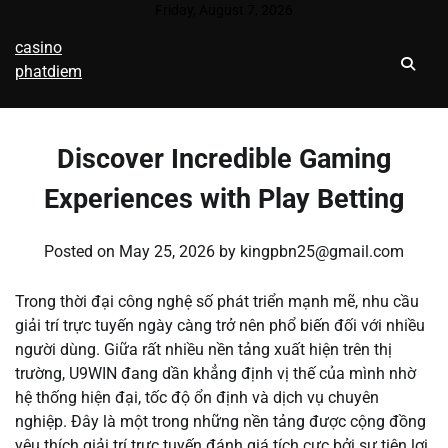
Skip
Friday, August 7, 2026
to
casino
content
phatdiem
Discover Incredible Gaming
Experiences with Play Betting
Posted on
May 25, 2026
by
kingpbn25@gmail.com
Trong thời đại công nghệ số phát triển mạnh mẽ, nhu cầu
giải trí trực tuyến ngày càng trở nên phổ biến đối với nhiều
người dùng. Giữa rất nhiều nền tảng xuất hiện trên thị
trường, U9WIN đang dần khẳng định vị thế của mình nhờ
hệ thống hiện đại, tốc độ ổn định và dịch vụ chuyên
nghiệp. Đây là một trong những nền tảng được cộng đồng
yêu thích giải trí trực tuyến đánh giá tích cực bởi sự tiện lợi,