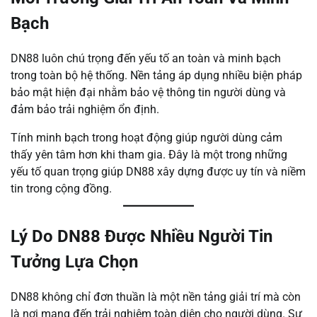
Bạch
DN88 luôn chú trọng đến yếu tố an toàn và minh bạch
trong toàn bộ hệ thống. Nền tảng áp dụng nhiều biện pháp
bảo mật hiện đại nhằm bảo vệ thông tin người dùng và
đảm bảo trải nghiệm ổn định.
Tính minh bạch trong hoạt động giúp người dùng cảm
thấy yên tâm hơn khi tham gia. Đây là một trong những
yếu tố quan trọng giúp DN88 xây dựng được uy tín và niềm
tin trong cộng đồng.
Lý Do DN88 Được Nhiều Người Tin
Tưởng Lựa Chọn
DN88 không chỉ đơn thuần là một nền tảng giải trí mà còn
là nơi mang đến trải nghiệm toàn diện cho người dùng. Sự