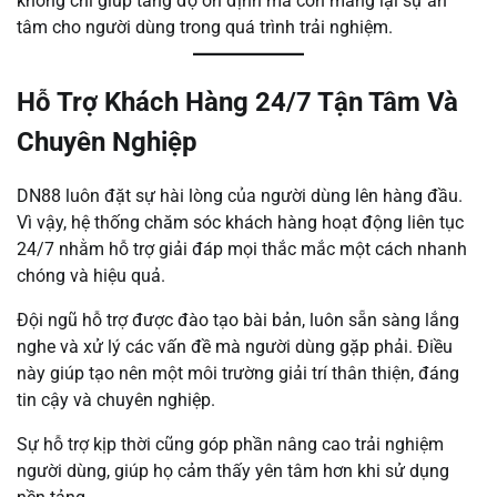
không chỉ giúp tăng độ ổn định mà còn mang lại sự an
tâm cho người dùng trong quá trình trải nghiệm.
Hỗ Trợ Khách Hàng 24/7 Tận Tâm Và
Chuyên Nghiệp
DN88 luôn đặt sự hài lòng của người dùng lên hàng đầu.
Vì vậy, hệ thống chăm sóc khách hàng hoạt động liên tục
24/7 nhằm hỗ trợ giải đáp mọi thắc mắc một cách nhanh
chóng và hiệu quả.
Đội ngũ hỗ trợ được đào tạo bài bản, luôn sẵn sàng lắng
nghe và xử lý các vấn đề mà người dùng gặp phải. Điều
này giúp tạo nên một môi trường giải trí thân thiện, đáng
tin cậy và chuyên nghiệp.
Sự hỗ trợ kịp thời cũng góp phần nâng cao trải nghiệm
người dùng, giúp họ cảm thấy yên tâm hơn khi sử dụng