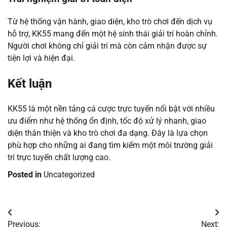
Từ hệ thống vận hành, giao diện, kho trò chơi đến dịch vụ
hỗ trợ, KK55 mang đến một hệ sinh thái giải trí hoàn chỉnh.
Người chơi không chỉ giải trí mà còn cảm nhận được sự
tiện lợi và hiện đại.
Kết luận
KK55 là một nền tảng cá cược trực tuyến nổi bật với nhiều
ưu điểm như hệ thống ổn định, tốc độ xử lý nhanh, giao
diện thân thiện và kho trò chơi đa dạng. Đây là lựa chọn
phù hợp cho những ai đang tìm kiếm một môi trường giải
trí trực tuyến chất lượng cao.
Posted in
Uncategorized
Post
Previous:
Next: