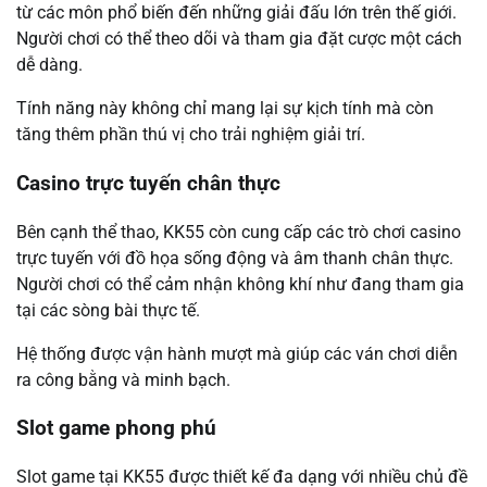
từ các môn phổ biến đến những giải đấu lớn trên thế giới.
Người chơi có thể theo dõi và tham gia đặt cược một cách
dễ dàng.
Tính năng này không chỉ mang lại sự kịch tính mà còn
tăng thêm phần thú vị cho trải nghiệm giải trí.
Casino trực tuyến chân thực
Bên cạnh thể thao, KK55 còn cung cấp các trò chơi casino
trực tuyến với đồ họa sống động và âm thanh chân thực.
Người chơi có thể cảm nhận không khí như đang tham gia
tại các sòng bài thực tế.
Hệ thống được vận hành mượt mà giúp các ván chơi diễn
ra công bằng và minh bạch.
Slot game phong phú
Slot game tại KK55 được thiết kế đa dạng với nhiều chủ đề