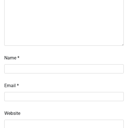
Name
*
Email
*
Website