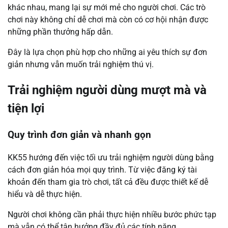
khác nhau, mang lại sự mới mẻ cho người chơi. Các trò
chơi này không chỉ dễ chơi mà còn có cơ hội nhận được
những phần thưởng hấp dẫn.
Đây là lựa chọn phù hợp cho những ai yêu thích sự đơn
giản nhưng vẫn muốn trải nghiệm thú vị.
Trải nghiệm người dùng mượt mà và
tiện lợi
Quy trình đơn giản và nhanh gọn
KK55 hướng đến việc tối ưu trải nghiệm người dùng bằng
cách đơn giản hóa mọi quy trình. Từ việc đăng ký tài
khoản đến tham gia trò chơi, tất cả đều được thiết kế dễ
hiểu và dễ thực hiện.
Người chơi không cần phải thực hiện nhiều bước phức tạp
mà vẫn có thể tận hưởng đầy đủ các tính năng.