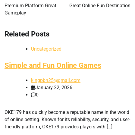
navigation
Premium Platform Great
Great Online Fun Destination
Gameplay
Related Posts
Uncategorized
Simple and Fun Online Games
kingpbn25@gmail.com
January 22, 2026
0
OKE179 has quickly become a reputable name in the world
of online betting. Known for its reliability, security, and user-
friendly platform, OKE179 provides players with […]