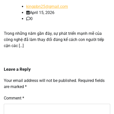
kingpbn25@gmail.com
April 15, 2026
0
Trong những năm gần đây, sự phát triển mạnh mẽ của
công nghệ đã làm thay đổi đáng kể cách con người tiếp
cận các […]
Leave a Reply
Your email address will not be published.
Required fields
are marked
*
Comment
*