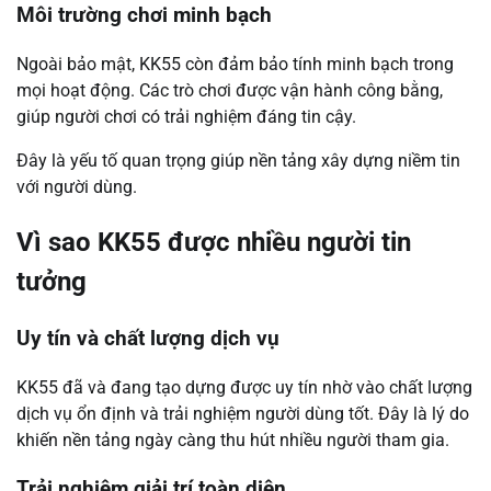
Môi trường chơi minh bạch
Ngoài bảo mật, KK55 còn đảm bảo tính minh bạch trong
mọi hoạt động. Các trò chơi được vận hành công bằng,
giúp người chơi có trải nghiệm đáng tin cậy.
Đây là yếu tố quan trọng giúp nền tảng xây dựng niềm tin
với người dùng.
Vì sao KK55 được nhiều người tin
tưởng
Uy tín và chất lượng dịch vụ
KK55 đã và đang tạo dựng được uy tín nhờ vào chất lượng
dịch vụ ổn định và trải nghiệm người dùng tốt. Đây là lý do
khiến nền tảng ngày càng thu hút nhiều người tham gia.
Trải nghiệm giải trí toàn diện