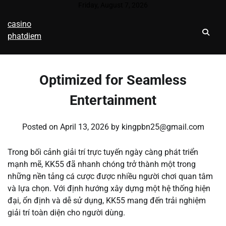
Skip
Friday, August 7, 2026
to
casino
content
phatdiem
Optimized for Seamless
Entertainment
Posted on
April 13, 2026
by
kingpbn25@gmail.com
Trong bối cảnh giải trí trực tuyến ngày càng phát triển
mạnh mẽ, KK55 đã nhanh chóng trở thành một trong
những nền tảng cá cược được nhiều người chơi quan tâm
và lựa chọn. Với định hướng xây dựng một hệ thống hiện
đại, ổn định và dễ sử dụng, KK55 mang đến trải nghiệm
giải trí toàn diện cho người dùng.