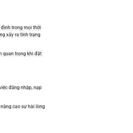
định trong mọi thời
ng xảy ra tình trạng
m quan trọng khi đặt
việc đăng nhập, nạp
 nâng cao sự hài lòng