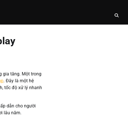
lay
g gia tăng. Một trong
mp
. Đây là một hệ
h, tốc độ xử lý nhanh
 hấp dẫn cho người
ơi lâu năm.