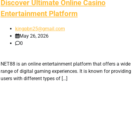
Discover Ultimate Online Casino
Entertainment Platform
kingpbn25@gmail.com
May 26, 2026
0
NET88 is an online entertainment platform that offers a wide
range of digital gaming experiences. It is known for providing
users with different types of […]