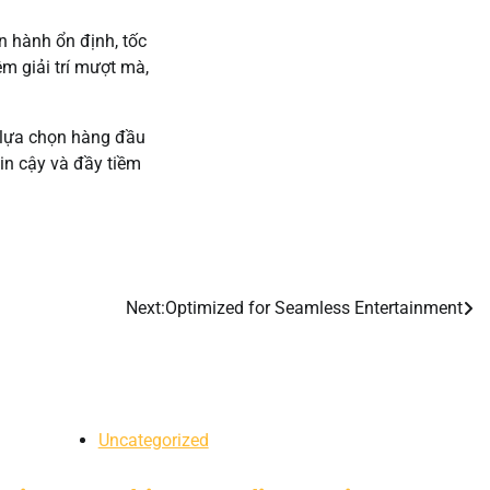
n hành ổn định, tốc
ệm giải trí mượt mà,
 lựa chọn hàng đầu
tin cậy và đầy tiềm
Next:
Optimized for Seamless Entertainment
Uncategorized