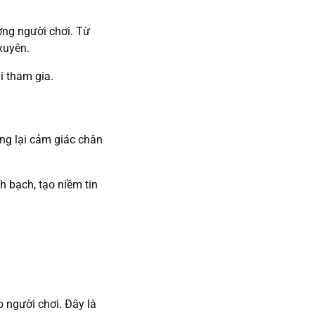
ợng người chơi. Từ
xuyên.
i tham gia.
ng lại cảm giác chân
h bạch, tạo niềm tin
 người chơi. Đây là