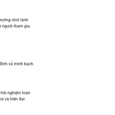
rường chơi lành
ả người tham gia.
định và minh bạch.
 trải nghiệm toàn
ợi và hiện đại.