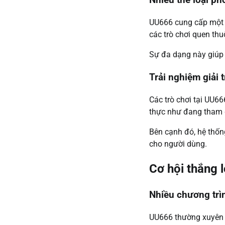
Nhiều thể loại p
UU666 cung cấp một k
các trò chơi quen th
Sự đa dạng này giúp 
Trải nghiệm giải 
Các trò chơi tại UU6
thực như đang tham g
Bên cạnh đó, hệ thốn
cho người dùng.
Cơ hội thắng lớ
Nhiều chương trì
UU666 thường xuyên m