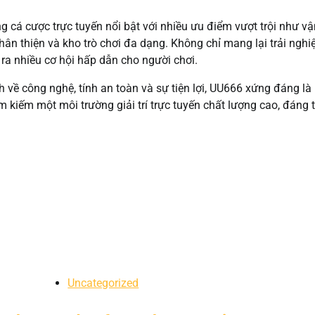
 cá cược trực tuyến nổi bật với nhiều ưu điểm vượt trội như vậ
hân thiện và kho trò chơi đa dạng. Không chỉ mang lại trải nghi
ra nhiều cơ hội hấp dẫn cho người chơi.
về công nghệ, tính an toàn và sự tiện lợi, UU666 xứng đáng là
 kiếm một môi trường giải trí trực tuyến chất lượng cao, đáng 
Uncategorized