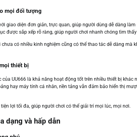
ho mọi đối tượng
với giao diện đơn giản, trực quan, giúp người dùng dễ dàng làm
c được sắp xếp rõ ràng, giúp người chơi nhanh chóng tìm thấy t
 chưa có nhiều kinh nghiệm cũng có thể thao tác dễ dàng mà k
mọi thiết bị
 của UU666 là khả năng hoạt động tốt trên nhiều thiết bị khác
 bảng hay máy tính cá nhân, nền tảng vẫn đảm bảo hiển thị mượ
iện lợi tối đa, giúp người chơi có thể giải trí mọi lúc, mọi nơi.
đa dạng và hấp dẫn