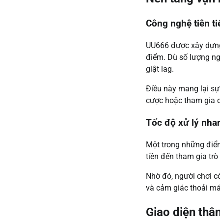
Công nghệ tiên ti
UU666 được xây dựng 
điểm. Dù số lượng ngư
giật lag.
Điều này mang lại sự 
cược hoặc tham gia cá
Tốc độ xử lý nha
Một trong những điểm
tiền đến tham gia trò
Nhờ đó, người chơi c
và cảm giác thoải má
Giao diện thâ