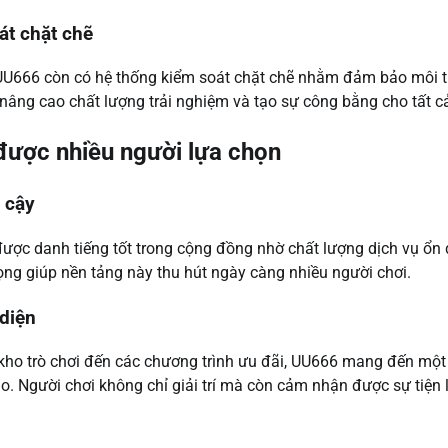
át chặt chẽ
UU666 còn có hệ thống kiểm soát chặt chẽ nhằm đảm bảo môi t
nâng cao chất lượng trải nghiệm và tạo sự công bằng cho tất c
được nhiều người lựa chọn
n cậy
ợc danh tiếng tốt trong cộng đồng nhờ chất lượng dịch vụ ổn 
rọng giúp nền tảng này thu hút ngày càng nhiều người chơi.
 diện
, kho trò chơi đến các chương trình ưu đãi, UU666 mang đến một
o. Người chơi không chỉ giải trí mà còn cảm nhận được sự tiện l