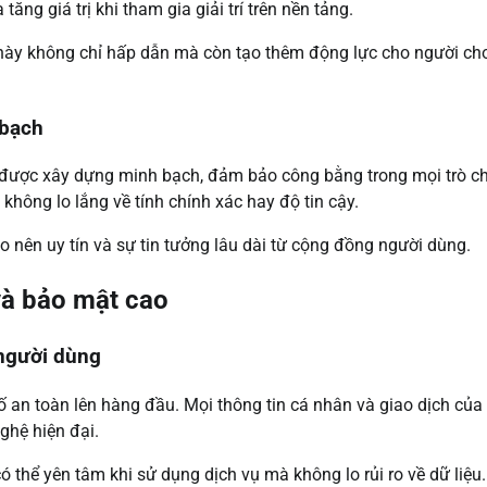
 tăng giá trị khi tham gia giải trí trên nền tảng.
này không chỉ hấp dẫn mà còn tạo thêm động lực cho người chơ
 bạch
ược xây dựng minh bạch, đảm bảo công bằng trong mọi trò chơ
hông lo lắng về tính chính xác hay độ tin cậy.
o nên uy tín và sự tin tưởng lâu dài từ cộng đồng người dùng.
và bảo mật cao
 người dùng
ố an toàn lên hàng đầu. Mọi thông tin cá nhân và giao dịch củ
ghệ hiện đại.
 thể yên tâm khi sử dụng dịch vụ mà không lo rủi ro về dữ liệu.