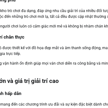
hong phú
ho trò chơi đa dạng, đáp ứng nhu cầu giải trí của nhiều đối tư
uộc đến những trò chơi mới lạ, tất cả đều được cập nhật thường 
người chơi luôn có cảm giác mới mẻ và không bị nhàm chán kh
trí chân thực
66 được thiết kế với đồ họa đẹp mắt và âm thanh sống động, ma
ia trực tiếp.
g vận hành ổn định giúp mọi ván chơi diễn ra công bằng và min
n và giá trị giải trí cao
nh hấp dẫn
ang đến các chương trình ưu đãi và sự kiện đặc biệt dành cho